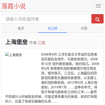
落霞小说
首页
风云榜
作家
上海堡垒
作者:
江南
2008年9月 江洋在复旦大学战时志愿者
动员报告会场外，与路依依相识。2008
年12月 纽约堡垒崩毁。纽约陆沉。2009
年2月 新德里的泡防御被德尔塔文明击
溃，城市毁灭。三日后，上海最后的四
部泡防御发生器被安装使用，以支撑上
海的泡防御系统。2010年5月 上海大炮
发射。2010年7月 ……战争的年代，徘
徊于林澜与路依依之间的江洋——虽然
不知道什么时候就会死掉，可是这里有春天的味道、和你打帝国
的人、拉直了和依旧蜷曲的头发……