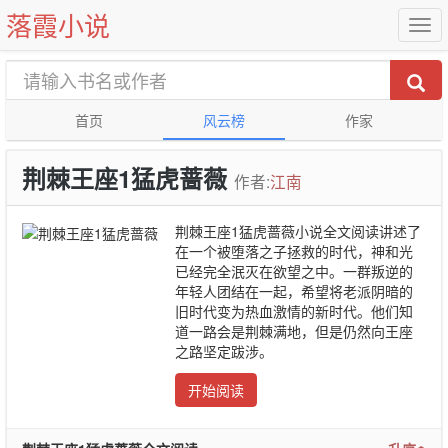
落霞小说
首页
风云榜
作家
荆棘王座1猛虎蔷薇
作者:
江南
荆棘王座1猛虎蔷薇小说全文阅读讲述了
在一个被堕落之子拯救的时代，神和光
已经完全泯灭在欲望之中。一群叛逆的
年轻人团结在一起，希望将老派阴暗的
旧时代变为热血激情的新时代。他们知
道一路会是荆棘满地，但是仍然向王座
之路坚定跋涉。
开始阅读