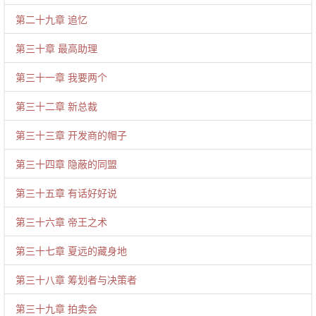
第二十九章 追忆
第三十章 最高助理
第三十一章 我要两个
第三十二章 新总裁
第三十三章 开发商的帽子
第三十四章 隐蔽的同盟
第三十五章 有话好好说
第三十六章 帝王之术
第三十七章 夏远的藏身地
第三十八章 筹划者与决策者
第三十九章 拍卖会