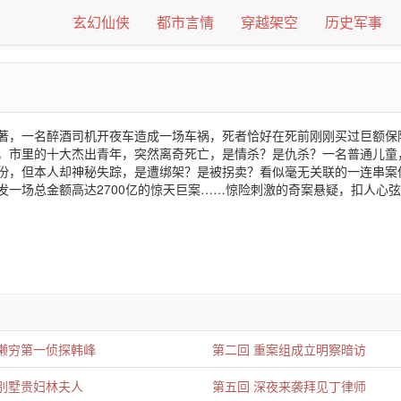
玄幻仙侠
都市言情
穿越架空
历史军事
著，一名醉酒司机开夜车造成一场车祸，死者恰好在死前刚刚买过巨额保
，市里的十大杰出青年，突然离奇死亡，是情杀？是仇杀？一名普通儿童
份，但本人却神秘失踪，是遭绑架？是被拐卖？看似毫无关联的一连串案
发一场总金额高达2700亿的惊天巨案……惊险刺激的奇案悬疑，扣人心
 懒穷第一侦探韩峰
第二回 重案组成立明察暗访
 别墅贵妇林夫人
第五回 深夜来袭拜见丁律师