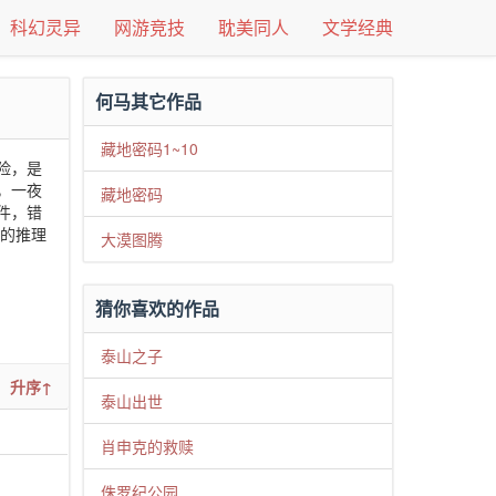
科幻灵异
网游竞技
耽美同人
文学经典
何马其它作品
藏地密码1~10
险，是
，一夜
藏地密码
件，错
弦的推理
大漠图腾
猜你喜欢的作品
泰山之子
升序↑
泰山出世
肖申克的救赎
侏罗纪公园