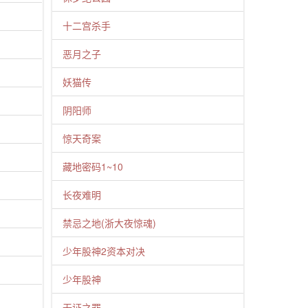
十二宫杀手
恶月之子
妖猫传
阴阳师
惊天奇案
藏地密码1~10
长夜难明
禁忌之地(浙大夜惊魂)
少年股神2资本对决
少年股神
无证之罪