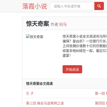
落霞小说
惊天奇案
作者:
何马
惊天奇案小说全文阅读何马所
骗保？是凶杀？一位银行行长
之间坐拥价值数十亿的巨额股
综复杂地纠结在一起，最后引
盛宴！
开始阅读
惊天奇案全文阅读
引 子
第一回
第三回 蛛丝马迹黑网之谜
第四回