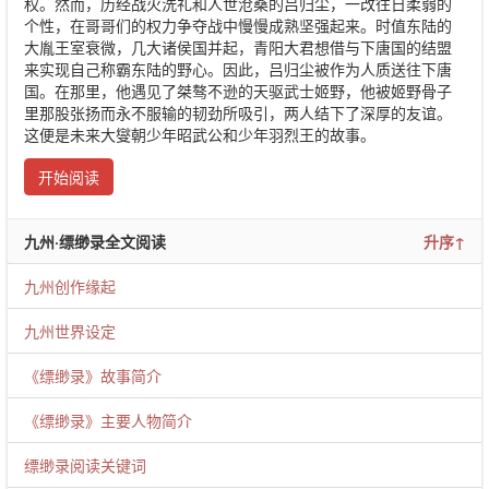
权。然而，历经战火洗礼和人世沧桑的吕归尘，一改往日柔弱的
个性，在哥哥们的权力争夺战中慢慢成熟坚强起来。时值东陆的
大胤王室衰微，几大诸侯国并起，青阳大君想借与下唐国的结盟
来实现自己称霸东陆的野心。因此，吕归尘被作为人质送往下唐
国。在那里，他遇见了桀骜不逊的天驱武士姬野，他被姬野骨子
里那股张扬而永不服输的韧劲所吸引，两人结下了深厚的友谊。
这便是未来大燮朝少年昭武公和少年羽烈王的故事。
开始阅读
九州·缥缈录全文阅读
升序↑
九州创作缘起
九州世界设定
《缥缈录》故事简介
《缥缈录》主要人物简介
缥缈录阅读关键词