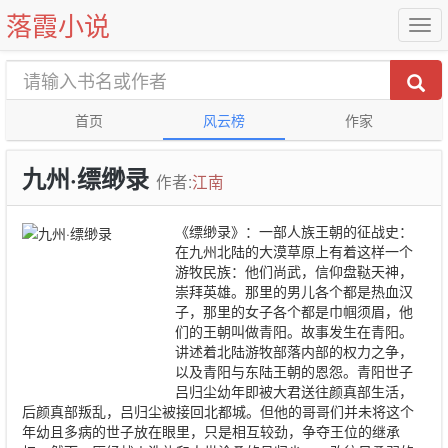
落霞小说
首页
风云榜
作家
九州·缥缈录
作者:
江南
《缥缈录》：一部人族王朝的征战史：
在九州北陆的大漠草原上有着这样一个
游牧民族：他们尚武，信仰盘鞑天神，
崇拜英雄。那里的男儿各个都是热血汉
子，那里的女子各个都是巾帼须眉，他
们的王朝叫做青阳。故事发生在青阳。
讲述着北陆游牧部落内部的权力之争，
以及青阳与东陆王朝的恩怨。青阳世子
吕归尘幼年即被大君送往颜真部生活，
后颜真部叛乱，吕归尘被接回北都城。但他的哥哥们并未将这个
年幼且多病的世子放在眼里，只是相互较劲，争夺王位的继承