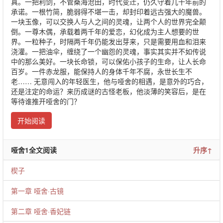
真。一把利剑，不管桑海沧田，时代变迁，仍久守着几千年前的
承诺。一根竹简，脆弱得不堪一击，却封印着远古强大的魔兽。
一块玉像，可以交换人与人之间的灵魂，让两个人的世界完全颠
倒。一尊木偶，承载着两千年的爱恋，幻化成为主人想要的世
界。一粒种子，时隔两千年仍能发出芽来，只是需要用血和泪来
浇灌。一把油伞，缠绕了一个幽怨的灵魂，事实其实并不如传说
中的那么美好。一块长命锁，可以保佑小孩子的生命，让人长命
百岁。一件赤龙服，能保持人的身体千年不腐，永世长生不
老…… 无意闯入的年轻医生，他与哑舍的相遇，是意外的巧合，
还是注定的命运？来历成谜的古怪老板，他淡薄的笑容后，是在
等待谁推开哑舍的门？
开始阅读
哑舍1全文阅读
升序↑
楔子
第一章 哑舍·古镜
第二章 哑舍·香妃链