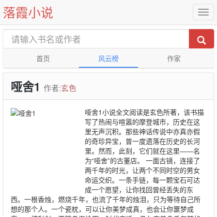
落霞小说
首页
风云榜
作家
哑舍1
作者:
玄色
哑舍1小说全文阅读是玄色所著，该书描
写了热闹与喧嚣的摩登城市，历史在这
里无声沉积。那些神话传说中亦真亦假
的奇珍异宝，曾一度遗落在历史的长河
里。然而，此刻，它们就在这里——名
为“哑舍”的古董店。 一面古镜，连接了
两千年的时光，让两个不同时空的男女
命运交织。一条手链，每一颗宝石可达
成一个愿望，让你找回曾经丢失的东
西。一根香烛，燃烧千年，也流了千年的烛泪，只为等待自己所
想的那个人。一个瓷枕，可以让你美梦成真，也会让你噩梦成