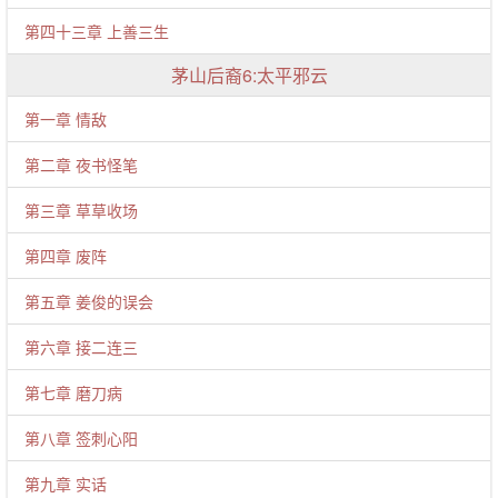
第四十三章 上善三生
茅山后裔6:太平邪云
第一章 情敌
第二章 夜书怪笔
第三章 草草收场
第四章 废阵
第五章 姜俊的误会
第六章 接二连三
第七章 磨刀病
第八章 签刺心阳
第九章 实话