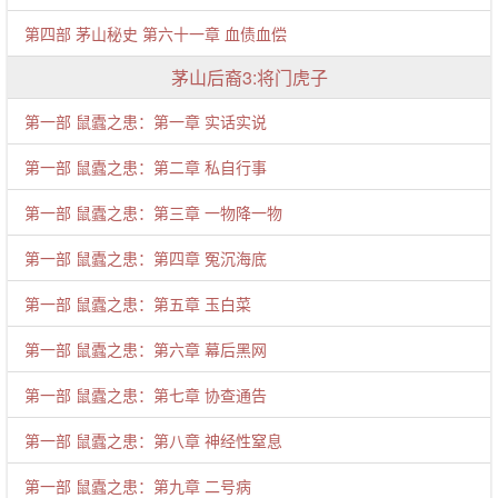
第四部 茅山秘史 第六十一章 血债血偿
茅山后裔3:将门虎子
第一部 鼠蠹之患：第一章 实话实说
第一部 鼠蠹之患：第二章 私自行事
第一部 鼠蠹之患：第三章 一物降一物
第一部 鼠蠹之患：第四章 冤沉海底
第一部 鼠蠹之患：第五章 玉白菜
第一部 鼠蠹之患：第六章 幕后黑网
第一部 鼠蠹之患：第七章 协查通告
第一部 鼠蠹之患：第八章 神经性窒息
第一部 鼠蠹之患：第九章 二号病