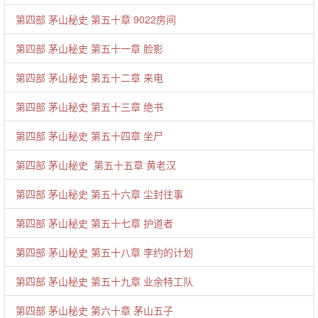
第四部 茅山秘史 第五十章 9022房间
第四部 茅山秘史 第五十一章 脸影
第四部 茅山秘史 第五十二章 来电
第四部 茅山秘史 第五十三章 绝书
第四部 茅山秘史 第五十四章 坐尸
第四部 茅山秘史 第五十五章 黄老汉
第四部 茅山秘史 第五十六章 尘封往事
第四部 茅山秘史 第五十七章 护道者
第四部 茅山秘史 第五十八章 李约的计划
第四部 茅山秘史 第五十九章 业余特工队
第四部 茅山秘史 第六十章 茅山五子