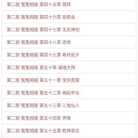
第二部 冤冤相报 第四十五章 禁阵
第二部 冤冤相报 第四十六章 拍卖会
第二部 冤冤相报 第四十七章 无名神剑
第二部 冤冤相报 第四十八章 改命
第二部 冤冤相报 第四十九章 寿终前夕
第二部 冤冤相报 第五十章 遽魂大阵
第二部 冤冤相报 第五十一章 宝庆奇案
第二部 冤冤相报 第五十二章 祸起牢址
第二部 冤冤相报 第五十三章 三鬼仙人
第二部 冤冤相报 第五十四章 界限
第二部 冤冤相报 第五十五章 乾坤易位