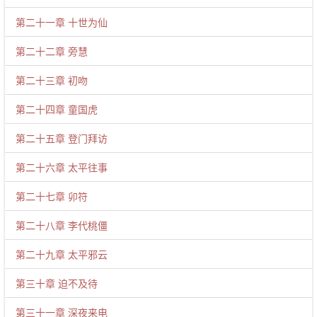
第二十一章 十世为仙
第二十二章 旁慧
第二十三章 初吻
第二十四章 童国虎
第二十五章 登门拜访
第二十六章 太平往事
第二十七章 卯符
第二十八章 李代桃僵
第二十九章 太平邪云
第三十章 迫不及待
第三十一章 深夜来电