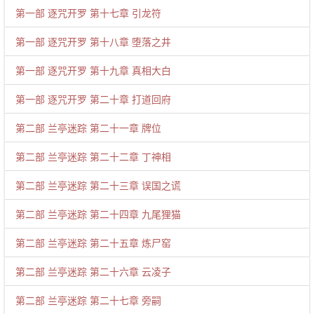
第一部 逐咒开罗 第十七章 引龙符
第一部 逐咒开罗 第十八章 堕落之井
第一部 逐咒开罗 第十九章 真相大白
第一部 逐咒开罗 第二十章 打道回府
第二部 兰亭迷踪 第二十一章 牌位
第二部 兰亭迷踪 第二十二章 丁神相
第二部 兰亭迷踪 第二十三章 误国之谎
第二部 兰亭迷踪 第二十四章 九尾狸猫
第二部 兰亭迷踪 第二十五章 炼尸窑
第二部 兰亭迷踪 第二十六章 云凌子
第二部 兰亭迷踪 第二十七章 旁嗣