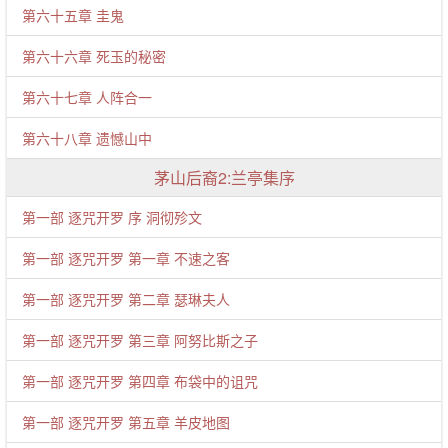
第六十五章 圭鬼
第六十六章 死玉的秘密
第六十七章 人阵合一
第六十八章 遗憾山中
茅山后裔2:兰亭集序
第一部 逐咒开罗 序 洞彻殄文
第一部 逐咒开罗 第一章 不速之客
第一部 逐咒开罗 第二章 瑟琳夫人
第一部 逐咒开罗 第三章 阿努比斯之子
第一部 逐咒开罗 第四章 布袋中的诅咒
第一部 逐咒开罗 第五章 羊皮地图