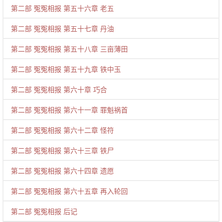
第二部 冤冤相报 第五十六章 老五
第二部 冤冤相报 第五十七章 丹油
第二部 冤冤相报 第五十八章 三亩薄田
第二部 冤冤相报 第五十九章 铁中玉
第二部 冤冤相报 第六十章 巧合
第二部 冤冤相报 第六十一章 罪魁祸首
第二部 冤冤相报 第六十二章 怪符
第二部 冤冤相报 第六十三章 铁尸
第二部 冤冤相报 第六十四章 遗愿
第二部 冤冤相报 第六十五章 再入轮回
第二部 冤冤相报 后记