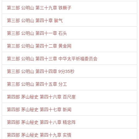
第三部 公明山 第三十九章 铁橛子
第三部 公明山 第四十章 骴气
第三部 公明山 第四十一章 石头
第三部 公明山 第四十二章 黄金网
第三部 公明山 第四十三章 中华太平祈福委员会
第三部 公明山 第四十四章 9分35秒
第三部 公明山 第四十五章 分工
第四部 茅山秘史 第四十六章 百尺崖
第四部 茅山秘史 第四十七章 新闻
第四部 茅山秘史 第四十八章 精忠阵
第四部 茅山秘史 第四十九章 实情