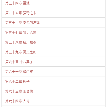
第五十四章 雷池
第五十五章 强弩之末
第五十六章 秦戈的发现
第五十七章 顿足六道
第五十八章 启尸招魂
第五十九章 雾灵鬼影
第六十章 十八冥丁
第六十一章 敲门砖
第六十二章 瓶子
第六十三章 观音像
第六十四章 人胄