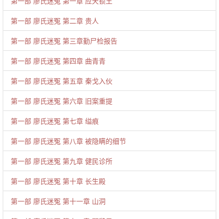
第一部 廖氏迷冤 第一章 应天锁王
第一部 廖氏迷冤 第二章 贵人
第一部 廖氏迷冤 第三章勤尸检报告
第一部 廖氏迷冤 第四章 曲青青
第一部 廖氏迷冤 第五章 秦戈入伙
第一部 廖氏迷冤 第六章 旧案重提
第一部 廖氏迷冤 第七章 缢痕
第一部 廖氏迷冤 第八章 被隐瞒的细节
第一部 廖氏迷冤 第九章 健民诊所
第一部 廖氏迷冤 第十章 长生殿
第一部 廖氏迷冤 第十一章 山洞