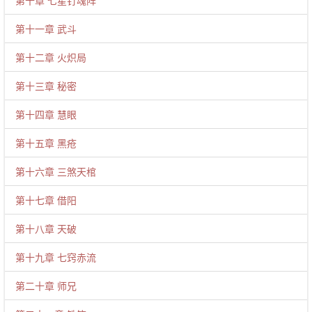
第十章 七星钉魂阵
第十一章 武斗
第十二章 火炽局
第十三章 秘密
第十四章 慧眼
第十五章 黑疮
第十六章 三煞天棺
第十七章 借阳
第十八章 天破
第十九章 七窍赤流
第二十章 师兄