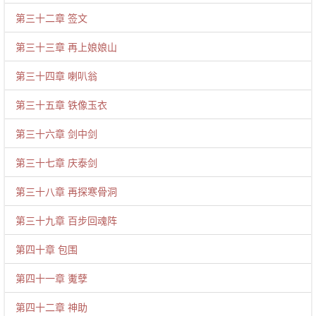
第三十二章 签文
第三十三章 再上娘娘山
第三十四章 喇叭翁
第三十五章 铁像玉衣
第三十六章 剑中剑
第三十七章 庆泰剑
第三十八章 再探寒骨洞
第三十九章 百步回魂阵
第四十章 包围
第四十一章 魙孽
第四十二章 神助