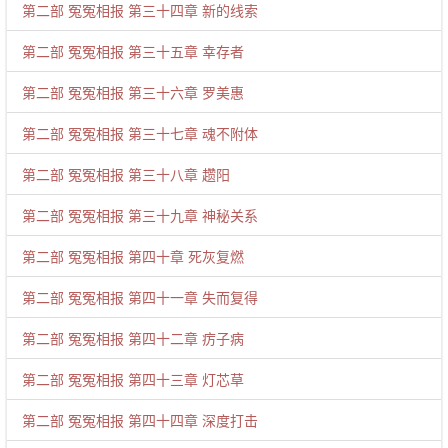
第二部 冤冤相报 第三十四章 新的线索
第二部 冤冤相报 第三十五章 幸存者
第二部 冤冤相报 第三十六章 罗美惠
第二部 冤冤相报 第三十七章 魂不附体
第二部 冤冤相报 第三十八章 趱阳
第二部 冤冤相报 第三十九章 神秘关系
第二部 冤冤相报 第四十章 死灰复燃
第二部 冤冤相报 第四十一章 失而复得
第二部 冤冤相报 第四十二章 疠子病
第二部 冤冤相报 第四十三章 灯芯草
第二部 冤冤相报 第四十四章 深度打击