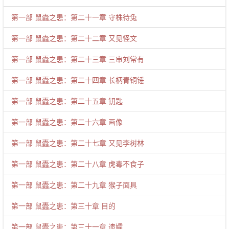
第一部 鼠蠹之患：第二十一章 守株待兔
第一部 鼠蠹之患：第二十二章 又见怪文
第一部 鼠蠹之患：第二十三章 三审刘常有
第一部 鼠蠹之患：第二十四章 长柄青铜锤
第一部 鼠蠹之患：第二十五章 钥匙
第一部 鼠蠹之患：第二十六章 画像
第一部 鼠蠹之患：第二十七章 又见李树林
第一部 鼠蠹之患：第二十八章 虎毒不食子
第一部 鼠蠹之患：第二十九章 猴子面具
第一部 鼠蠹之患：第三十章 目的
第一部 鼠蠹之患：第三十一章 遗孀