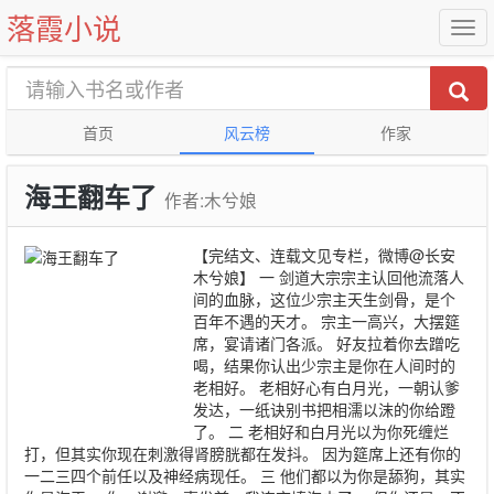
落霞小说
首页
风云榜
作家
海王翻车了
作者:木兮娘
【完结文、连载文见专栏，微博@长安
木兮娘】 一 剑道大宗宗主认回他流落人
间的血脉，这位少宗主天生剑骨，是个
百年不遇的天才。 宗主一高兴，大摆筵
席，宴请诸门各派。 好友拉着你去蹭吃
喝，结果你认出少宗主是你在人间时的
老相好。 老相好心有白月光，一朝认爹
发达，一纸诀别书把相濡以沫的你给蹬
了。 二 老相好和白月光以为你死缠烂
打，但其实你现在刺激得肾膀胱都在发抖。 因为筵席上还有你的
一二三四个前任以及神经病现任。 三 他们都以为你是舔狗，其实