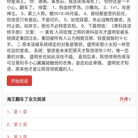
你是海王。 你：谢邀。事发前，我连夜填海去了。 但你还是一不
小心，翻车了。 排雷： 1、狗血修罗场。沙雕向。 2、1v1。攻是
神主。 3、第三人称。梗2019.08月留。 4、曾经都是受的前任，
但攻受只有彼此。不是切片。 5、如觉踩雷，务必战略性撤退，及
时止损。如弃文，倒也不必特意告知。 6、下篇预收：《黑科技进
修手册》 文案： 一 素有‘人间玫瑰’之称的黑科技天才盛明安被系
统绑定重回过去，重回被所有人认为相貌丑陋、轻度弱智的十七
岁。 二 原本该被系统绑定的对象是黎骄，盛明安那小太阳一样受
欢迎的堂弟。 系统：黎骄是未来犯罪天才陈惊璆年少时，唯一恋
慕的对象。 盛明安也如此深信不疑。 直到后来，陈惊璆用伤得深
可见骨的手小心翼翼碰触他的衣角，姿态如此卑微。 盛明安才知
道，原来他才是让陈惊璆疯魔的人。
开始阅读
海王翻车了全文阅读
升序↑
1、第 1 章
2、第 2 章
3、第 3 章