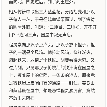
而向北，四更过后，到了药王庄外。
她从竹箩中取出三大丛蓝花，分给胡斐和那汉
子每人一丛，于是径越血矮栗而过，到了铁铸
的圆屋外面，叫道：“二师哥，三师姊，开不开
门？”连问三声，圆屋中寂无声息。
程灵素向那汉子点点头。那汉子放下担子，担
子的一端是个风箱。他拉动风箱，烧红炭火，
熔起铁来，敢情是个铁匠。胡斐看得大奇。又
过片刻，只见那汉子将烧红的铁汁浇在圆屋之
上，摸着屋上的缝隙，一条条的浇去，原来竟
是将铁屋上启闭门窗的通路一一封住。姜铁山
和薛鹊虽在屋中，想是忌惮程灵素厉害，竟然
不敢出来阻挡。