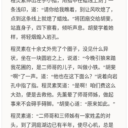
程灵素伸出左手小指，用指甲在蜡烛上刻了一
条浅印，道：“请你给我瞧着，别让风吹熄了，
点到这条线上就熄了蜡烛。”将团扇交给胡斐，
站直身子，四下察看，倾听声息。胡斐学着她
样，将轻烟煽入岩孔。
程灵素在十余丈外兜了个圈子，没见什么异
状，坐在一块圆岩之上，说道：“今晚引狼来踏
我花圃的，是二师哥的儿子，叫做小铁。”胡斐
“啊”了一声。道：“他也在这下面么？”说着向岩
孔中指了指。程灵素笑道：“是啊！咱们费这么
大劲，便是去救他。先薰晕了师哥师姊，做起
事来不会碍手碍脚。”胡斐心道：“原来如此。”
程灵素道：“二师哥和三师姊有一家姓孟的对
头，到了洞庭湖边已有半年，使尽心机，总是