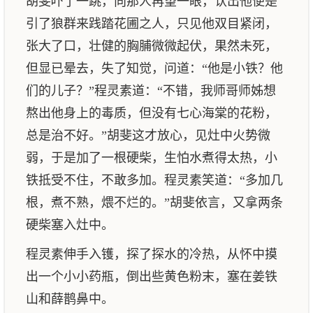
胡斐吓了一跳，向那人再望一眼，认出他便是
引了狼群来践踏花圃之人，只见他双目紧闭，
张大了口，壮健的胸脯微微起伏，果然未死，
但显已晕去，失了知觉，问道：“他是小铁？他
们的儿子？”程灵素道：“不错，我师哥师姊想
熬出他身上的毒质，但没有七心海棠的花粉，
总是治不好。”胡斐这才放心，见灶中火势微
弱，于是加了一根硬柴，生怕水煮得太热，小
铁抵受不住，不敢多加。程灵素笑道：“多加几
根，煮不熟，煨不烂的。”胡斐依言，又拿两条
硬柴塞入灶中。
程灵素伸手入镬，探了探水的冷热，从怀中摸
出一个小小药瓶，倒出些黄色粉末，塞在姜铁
山和薛鹊鼻中。