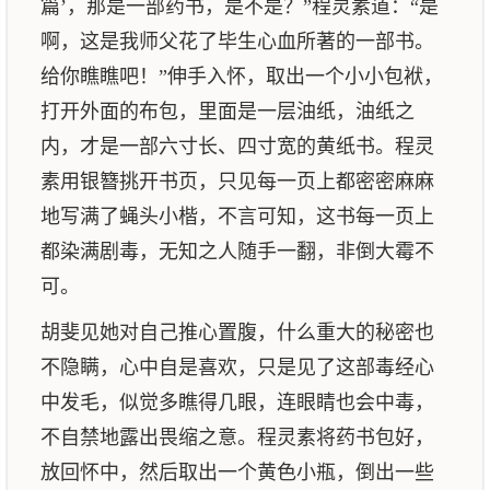
篇’，那是一部药书，是不是？”程灵素道：“是
啊，这是我师父花了毕生心血所著的一部书。
给你瞧瞧吧！”伸手入怀，取出一个小小包袱，
打开外面的布包，里面是一层油纸，油纸之
内，才是一部六寸长、四寸宽的黄纸书。程灵
素用银簪挑开书页，只见每一页上都密密麻麻
地写满了蝇头小楷，不言可知，这书每一页上
都染满剧毒，无知之人随手一翻，非倒大霉不
可。
胡斐见她对自己推心置腹，什么重大的秘密也
不隐瞒，心中自是喜欢，只是见了这部毒经心
中发毛，似觉多瞧得几眼，连眼睛也会中毒，
不自禁地露出畏缩之意。程灵素将药书包好，
放回怀中，然后取出一个黄色小瓶，倒出一些