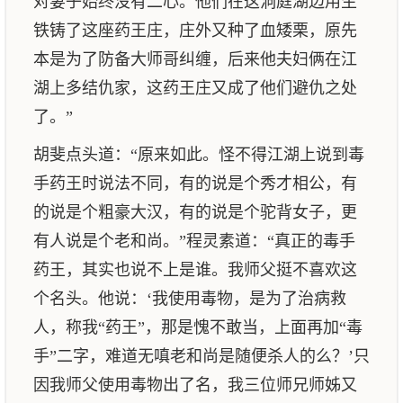
对妻子始终没有二心。他们在这洞庭湖边用生
铁铸了这座药王庄，庄外又种了血矮栗，原先
本是为了防备大师哥纠缠，后来他夫妇俩在江
湖上多结仇家，这药王庄又成了他们避仇之处
了。”
胡斐点头道：“原来如此。怪不得江湖上说到毒
手药王时说法不同，有的说是个秀才相公，有
的说是个粗豪大汉，有的说是个驼背女子，更
有人说是个老和尚。”程灵素道：“真正的毒手
药王，其实也说不上是谁。我师父挺不喜欢这
个名头。他说：‘我使用毒物，是为了治病救
人，称我“药王”，那是愧不敢当，上面再加“毒
手”二字，难道无嗔老和尚是随便杀人的么？’只
因我师父使用毒物出了名，我三位师兄师姊又