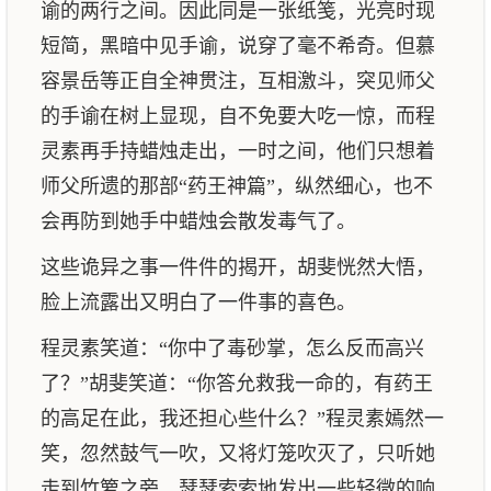
谕的两行之间。因此同是一张纸笺，光亮时现
短简，黑暗中见手谕，说穿了毫不希奇。但慕
容景岳等正自全神贯注，互相激斗，突见师父
的手谕在树上显现，自不免要大吃一惊，而程
灵素再手持蜡烛走出，一时之间，他们只想着
师父所遗的那部“药王神篇”，纵然细心，也不
会再防到她手中蜡烛会散发毒气了。
这些诡异之事一件件的揭开，胡斐恍然大悟，
脸上流露出又明白了一件事的喜色。
程灵素笑道：“你中了毒砂掌，怎么反而高兴
了？”胡斐笑道：“你答允救我一命的，有药王
的高足在此，我还担心些什么？”程灵素嫣然一
笑，忽然鼓气一吹，又将灯笼吹灭了，只听她
走到竹箩之旁，瑟瑟索索地发出一些轻微的响