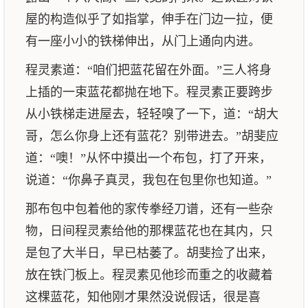
屋的构造似乎了如指掌，伸手在门边一拉，便
有一座小小的铁梯伸出，从门上通向内进。
程灵素道：“咱们把蓝花留在外面。”三人将身
上插的一束蓝花都抛在地下。程灵素正要跨步
从小铁梯走进屋去，轻轻嗅了一下，道：“胡大
哥，怎么你身上还有蓝花？别带进去。”胡斐应
道：“噢！”从怀中摸出一个布包，打了开来，
说道：“你鼻子真灵，我包在包里你也知道。”
那布包中包着他的家传拳经刀谱，还有一些杂
物，日间程灵素给他的那棵蓝花也在其内，只
是包了大半日，早已枯萎了。胡斐捡了出来，
放在铁门板上。程灵素见他珍而重之的收藏着
这棵蓝花，知他刚才果然没说假话，很是喜