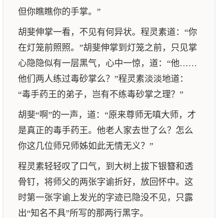
但你瞧瞧你的手掌。”
胡斐伸掌一看，不见有何异状。程灵素道：“你
在灯笼前照照。”胡斐伸掌到灯笼之前，只见掌
心隐隐似有一层黑气，心中一惊，道：“他……
他们两人练过毒砂掌么？”程灵素淡淡地道：
“毒手药王的弟子，岂有不练毒砂掌之理？”
胡斐“啊”的一声，道：“原来尊师无嗔大师，才
是真正的毒手药王。他老人家去世了么？怎么
你这几位师兄师姊如此无情无义？”
程灵素轻轻叹了口气，到大树上拔下银簪和透
骨钉，将师父的两张字谕折好，放回怀中。这
时第一张字谕上发光的字迹已隐没不见，只露
出“知名不具”所写的那两行黑字。