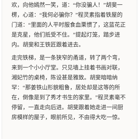
欢，向他嫣然一笑，道：“你没骗人！”胡斐一
楞，心道：“我何必骗你？”程灵素指着铁屋的
门道：“里面的人平时服食血栗惯了，这蓝花正
是克星，他们抵受不住。”提起灯笼，踏步进
内。胡斐和王铁匠跟着进去。
走完铁梯，是一条狭窄的甬道，转了两个弯，
来到一个小小厅堂。只见墙上挂着书画对联，
湘妃竹的桌椅，陈设甚是雅致。胡斐暗暗纳
罕：“那姜铁山形貌粗鲁，居处却是这等的所
在，倒像是到了秀才书生的家里。”程灵素毫不
停留，一直走向后进。胡斐跟着她走进一间厨
房模样的屋子，眼前所见，不由得大吃一惊。