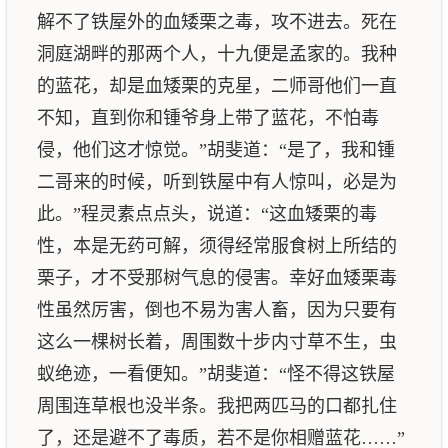
解不了铁屋外的血矮栗之毒，攻不进去。死在
洞庭湖畔的那两个人，十九便是孟家的。我种
的蓝花，却是血矮栗的克星，二师哥他们一直
不知，直到你和锺爷身上带了蓝花，不怕毒
侵，他们这才惊觉。”胡斐道：“是了，我和锺
二哥来的时候，听到铁屋中有人惊叫，必是为
此。”程灵素点点头，说道：“这血矮栗的毒
性，本是无药可解，须得经常服食树上所结的
栗子，才不受那树气息的侵害。幸好血矮栗毒
性虽然厉害，倒也不易为害人畜，因为只要有
这么一棵树长着，周围数十步内寸草不生，虫
蚁绝迹，一看便知。”胡斐道：“怪不得这铁屋
周围连草根也没半条。我把两匹马的口都扎住
了，还是避不了毒质，若不是你相赠蓝花……”