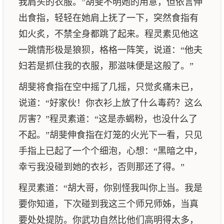
我肩头的衣服。”胡斐不明她的用意，但依言伸
出食指，轻轻在她肩上抚了一下，突然食指有
如火炙，不禁全身都跳了起来。程灵素见他这
一跳情形极是狼狈，格格一阵笑，说道：“他夫
妇若是抓住我的衣服，那滋味便是这般了。”
胡斐将食指在空中摇了几摇，只觉炙痛未已，
说道：“好家伙！你衣衫上放了什么毒药？这么
厉害？”程灵素道：“这是赤蝎粉，也没什么了
不起。”胡斐伸食指在灯笼的火光下一看，只见
手指上已起了一个个细泡，心想：“黑暗之中，
幸亏我没碰到她的衣衫，否则那还了得。”
程灵素道：“胡大哥，你别怪我叫你上当。我是
要你知道，下次碰到我这三个师兄师姊，当真
要处处提防。你武功自然比他们高明得太多，