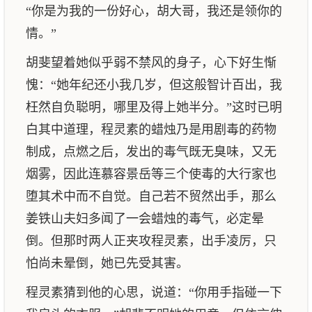
“你是为我的一份好心，胡大哥，我还是领你的
情。”
胡斐望着她似乎弱不禁风的身子，心下好生惭
愧：“她年纪还小我几岁，但这般智计百出，我
枉然自负聪明，哪里及得上她半分。”这时已明
白其中道理，程灵素的蜡烛乃是用剧毒的药物
制成，点燃之后，发出的毒气既无臭味，又无
烟雾，因此连慕容景岳等三个使毒的大行家也
堕其术中而不自觉。自己若不贸然出手，那么
姜铁山夫妇多闻了一会蜡烛的毒气，必定晕
倒。但那时两人正夹攻程灵素，出手凌厉，只
怕尚未晕倒，她已先受其害。
程灵素猜到他的心思，说道：“你用手指碰一下