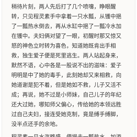
稍待片刻，两人先后打了几个喷嚏，睁眼醒
转，只见程灵素手中拿着一只水瓢，从镬中挹
了一瓢热水倒去，再从水缸中挹了一瓢冷水加
在镬中。夫妇俩对望了一眼，初醒时那又惊又
怒的神色立时转为喜色，知道她既肯出手相
救，独生爱子便是死里逃生。两人站起身来，
默然不语，心中各是一股说不出的滋味：爱子
明明是中了她的毒手，此刻她却又来相救，向
她道谢是犯不着，但是她如不救，儿子又活不
成；再说，她不过是小师妹，自己儿子的年纪
还大过她，哪知师父偏心，传给她的本领远胜
过自己夫妇，接连受她克制，竟是缚手缚脚，
没半点还手的余地。