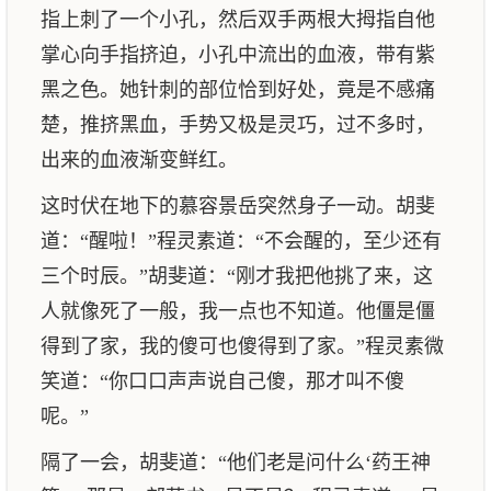
指上刺了一个小孔，然后双手两根大拇指自他
掌心向手指挤迫，小孔中流出的血液，带有紫
黑之色。她针刺的部位恰到好处，竟是不感痛
楚，推挤黑血，手势又极是灵巧，过不多时，
出来的血液渐变鲜红。
这时伏在地下的慕容景岳突然身子一动。胡斐
道：“醒啦！”程灵素道：“不会醒的，至少还有
三个时辰。”胡斐道：“刚才我把他挑了来，这
人就像死了一般，我一点也不知道。他僵是僵
得到了家，我的傻可也傻得到了家。”程灵素微
笑道：“你口口声声说自己傻，那才叫不傻
呢。”
隔了一会，胡斐道：“他们老是问什么‘药王神