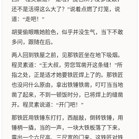
还不是活得这么大了？”说着点燃了灯笼，说
道：“走吧！”
胡斐偷眼瞧她脸色，似乎并没生气，当下不敢
多问，跟随在后。
两人回到铁屋之前，见那铁匠坐在地下吸烟。
程灵素道：“王大叔，劳您驾凿开这条缝！”所
指之处，正是适才她要铁匠焊上了的。那铁匠
也没问什么原由，拿出铁锤铁凿，叮叮当当地
凿了起来，不到一顿饭时分，已将焊上的缝凿
开。程灵素说道：“开门吧！”
那铁匠用铁锤东打打，西敲敲，倒转铁锤，用
锤柄一撬，当的一声，一块大铁板落了下来，
露出一个六尺高、三尺宽的门来。这铁匠对铁