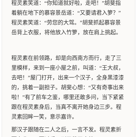
程灵素笑道：“你知道就好啦，走吧！”胡斐指
着躺在地下的慕容景岳道：“又要请君入箩？”
程灵素笑道：“劳您的大驾。”胡斐抓起慕容景
岳背上衣服，将他放入竹箩，放在肩上挑起。
程灵素在前领路，却是向西南方而行，走了三
里模样，来到一座小屋之前，叫道：“王大叔，
去吧！”屋门打开，出来一个汉子，全身黑漆漆
的，挑着一副担子。胡斐心想：“又有奇事出来
啦！”有了前车之鉴，哪里还敢多问，当下紧紧
跟在程灵素身后，当真不离开她身边三步。程
灵素回眸一笑，意示嘉许。
那汉子跟随在二人之后，一言不发。程灵素折