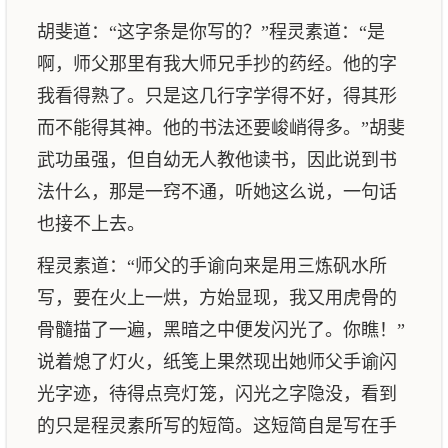
胡斐道：“这字条是你写的？”程灵素道：“是
啊，师父那里有我大师兄手抄的药经。他的字
我看得熟了。只是这几行字学得不好，得其形
而不能得其神。他的书法还要峻峭得多。”胡斐
武功虽强，但自幼无人教他读书，因此说到书
法什么，那是一窍不通，听她这么说，一句话
也接不上去。
程灵素道：“师父的手谕向来是用三炼矾水所
写，要在火上一烘，方始显现，我又用虎骨的
骨髓描了一遍，黑暗之中便发闪光了。你瞧！”
说着熄了灯火，纸笺上果然现出她师父手谕闪
光字迹，待得点亮灯笼，闪光之字隐没，看到
的只是程灵素所写的短简。这短简自是写在手