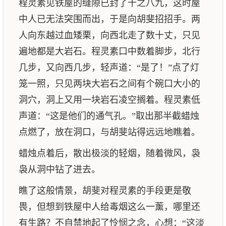
程灵素见铁屋的缝隙已封了十之八九，这时屋
中人已无法突围而出，于是向胡斐招招手。两
人向东越过血矮栗，向西北走了数十丈，只见
遍地都是大岩石。程灵素口中数着脚步，北行
几步，又向西几步，轻声道：“是了！”点了灯
笼一照，只见两块大岩石之间有个碗口大小的
洞穴，洞上又用一块岩石凌空搁着。程灵素低
声道：“这是他们的通气孔。”取出那半截蜡烛
点燃了，放在洞口，与胡斐站得远远地瞧着。
蜡烛点着后，散出极淡的轻烟，随着微风，袅
袅从洞中钻了进去。
瞧了这般情景，胡斐对程灵素的手段更是敬
畏，但想到铁屋中人给毒烟这么一薰，哪里还
有生路？不自禁地起了怜悯之念，心想：“这淡