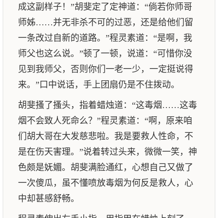
成这副样子！”胡斐定了定神道：“倘若你师哥
师姊……并无非杀不可的过恶，还是给他们留
一条改过自新的道路。”程灵素道：“是啊，我
师父也这么说。”顿了一顿，说道：“可惜你没
见到我师父，否则你们一老一少，一定挺说得
来。”口中说话，手上团扇仍是不住拨动。
胡斐搔了搔头，指着蜡烛道：“这毒烟……这毒
烟不会致人死命么？”程灵素道：“啊，原来咱
们胡大哥在大发慈悲啦。我是要救人性命，不
是在伤天害理。”说着转过头来，微微一笑，神
色颇是妩媚。胡斐满脸通红，心想自己又做了
一次傻瓜，虽不懂喷放毒烟为何反是救人，心
中却甚感舒畅。