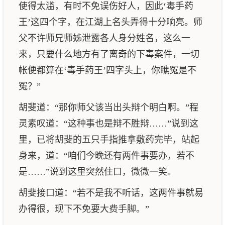
使得太滥，有时不免误伤好人，因此‘毒手药
王’这四个字，在江湖上名头弄得十分响亮。师
父不许师兄师姊泄露各人身分姓名，这么一
来，只要什么地方有了离奇的下毒案件，一切
帐便都算在‘毒手药王’四字头上，你瞧冤是不
冤？”
胡斐道：“那你师父该当出头辩个明白啊。”程
灵素叹道：“这种事也是辩不胜辩……”说到这
里，已将胡斐的五只手指推拿敷药完毕，站起
身来，道：“咱们今晚还有两件事要办，若不
是……”说到这里突然住口，微微一笑。
胡斐接口道：“若不是我不听话，这两件事就易
办得很，现下不免要大费手脚。”