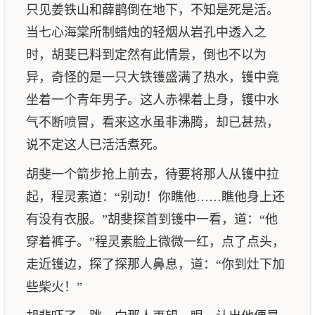
只见姜铁山和薛鹊倒在地下，不知是死是活。
当七心海棠所制蜡烛的轻烟从岩孔中透入之
时，胡斐已料到定然有此情景，倒也不以为
异，奇怪的是一只大铁镬盛满了热水，镬中竟
坐着一个青年男子。这人赤裸着上身，镬中水
气不断喷冒，看来这水虽非沸腾，却已甚热，
说不定这人已活活煮死。
胡斐一个箭步抢上前去，待要将那人从镬中拉
起，程灵素道：“别动！你瞧他……瞧他身上还
有没有衣服。”胡斐探首到镬中一看，道：“他
穿着裤子。”程灵素脸上微微一红，点了点头，
走近镬边，探了探那人鼻息，道：“你到灶下加
些柴火！”