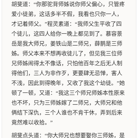
胡斐道：“你那驼背师姊说你师父偏心，只管疼
爱小徒弟，这话多半不假，我看也只你一人，
才记着师父。”程灵素道：“我师父生平收了四
个徒儿，这四人给你一晚上都见到了。慕容景
岳是我大师兄，姜铁山是二师兄，薛鹊是三师
姊。师父本来不想再收徒儿了，但见我三位师
兄师姊闹得太不像话，只怕他百年之后无人制
得他们，三人为非作歹，更要肆无忌惮，害人
不浅，因此到得晚年，又收了我这个幼徒。”她
顿了一顿，又道：“我这三个师兄师姊本性原来
也不坏，只为三师姊嫁了二师兄，大师兄和他
俩结下深仇，三个人谁也不肯干休，弄到后来
竟然难以收拾。”
胡斐点头道：“你大师兄也想要娶你三师姊，是