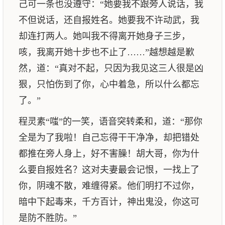
己可一条也没遵守：“她要我不跟旁人说话，我
不但说话，还自报姓名。她要我不许动武，我
却连打两人。她叫我不得离开她身子三步，
咳，我离开她十步也不止了……”越想越是歉
然，道：“真对不起，只因为我见这三人很是凶
狠，只怕伤到了你，心中着急，所以什么都忘
了。”
程灵素“嗤”的一笑，语音突转柔和，道：“那你
全是为了我啦！自己忘得干干净净，却把错处
都推在旁人身上，好不害臊！胡大哥，你为什
么要自报姓名？这对夫妻最会记恨，一找上了
你，阴魂不散，难缠得紧。他们明打不过你，
暗中下起毒来，千方百计，神出鬼没，你这可
是防不胜防。”