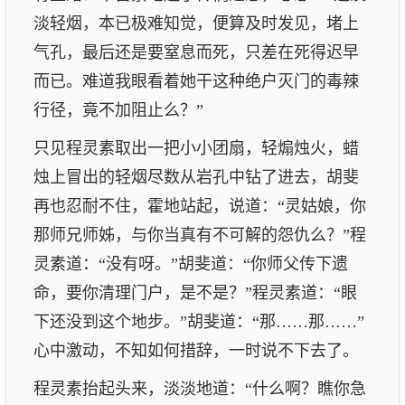
淡轻烟，本已极难知觉，便算及时发见，堵上
气孔，最后还是要窒息而死，只差在死得迟早
而已。难道我眼看着她干这种绝户灭门的毒辣
行径，竟不加阻止么？”
只见程灵素取出一把小小团扇，轻煽烛火，蜡
烛上冒出的轻烟尽数从岩孔中钻了进去，胡斐
再也忍耐不住，霍地站起，说道：“灵姑娘，你
那师兄师姊，与你当真有不可解的怨仇么？”程
灵素道：“没有呀。”胡斐道：“你师父传下遗
命，要你清理门户，是不是？”程灵素道：“眼
下还没到这个地步。”胡斐道：“那……那……”
心中激动，不知如何措辞，一时说不下去了。
程灵素抬起头来，淡淡地道：“什么啊？瞧你急