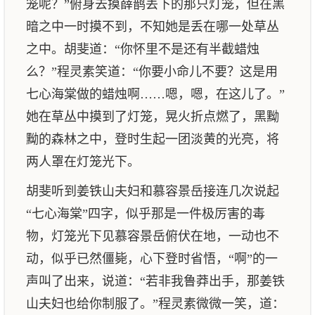
笼呢？”俯身去摸薛鹊丢下的那只灯笼，但在黑
暗之中一时摸不到，不知她是丢在哪一处草丛
之中。胡斐道：“你怀里不是还有半截蜡烛
么？”程灵素笑道：“你要小命儿不要？这是用
七心海棠做的蜡烛啊……嗯，嗯，在这儿了。”
她在草丛中摸到了灯笼，晃火折点燃了，黑黝
黝的森林之中，登时生起一团淡黄的光亮，将
两人罩在灯笼光下。
胡斐听到姜铁山夫妇和慕容景岳接连几次说起
“七心海棠”四字，似乎那是一件极厉害的毒
物，灯笼光下见慕容景岳俯伏在地，一动也不
动，似乎已然僵毙，心下登时省悟，“啊”的一
声叫了出来，说道：“若非我鲁莽出手，那姜铁
山夫妇也给你制服了。”程灵素微微一笑，道：