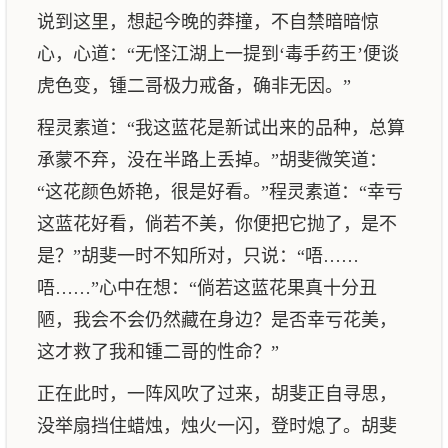
说到这里，想起今晚的莽撞，不自禁暗暗惊
心，心道：“无怪江湖上一提到‘毒手药王’便谈
虎色变，锺二哥极力戒备，确非无因。”
程灵素道：“我这蓝花是新试出来的品种，总算
承蒙不弃，没在半路上丢掉。”胡斐微笑道：
“这花颜色娇艳，很是好看。”程灵素道：“幸亏
这蓝花好看，倘若不美，你便把它抛了，是不
是？”胡斐一时不知所对，只说：“唔……
唔……”心中在想：“倘若这蓝花果真十分丑
陋，我会不会仍然藏在身边？是否幸亏花美，
这才救了我和锺二哥的性命？”
正在此时，一阵风吹了过来，胡斐正自寻思，
没举扇挡住蜡烛，烛火一闪，登时熄了。胡斐