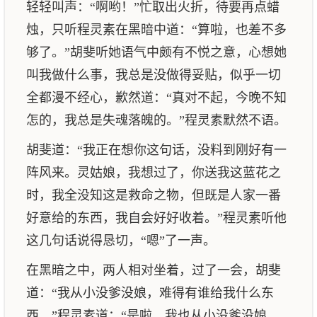
轻轻叫声：“啊哟！”忙取出火折，待要再点蜡
烛，只听程灵素在黑暗中道：“算啦，也差不多
够了。”胡斐听她语气中颇有不悦之意，心想她
叫我做什么事，我总是没做得妥贴，似乎一切
全都漫不经心，歉然道：“真对不起，今晚不知
怎的，我总是失魂落魄的。”程灵素默然不语。
胡斐道：“我正在想你这句话，没料到刚好有一
阵风来。灵姑娘，我想过了，你送我这蓝花之
时，我全没知这是救命之物，但既是人家一番
好意给的东西，我自会好好收着。”程灵素听他
这几句话说得恳切，“嗯”了一声。
在黑暗之中，两人相对坐着，过了一会，胡斐
道：“我从小没爹没娘，难得有谁给我什么东
西。”程灵素道：“是啦，我也从小没爹没娘，