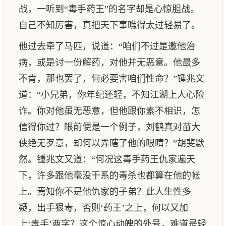
战，一听到“毒手药王”的名字却是心惊胆战。
自己不知厉害，真把天下事瞧得太过轻易了。
他过去牵了马匹，说道：“咱们不过是邀他治
病，或是讨一份解药，对他并无恶意。他最多
不肯，那也罢了，何必要害咱们性命？”锺兆文
道：“小兄弟，你年纪还轻，不知江湖上人心险
诈。你对他虽无恶意，但他跟你素不相识，怎
信得你过？眼前便是一个例子，刘鹤真对苗大
侠绝无歹意，却何以弄瞎了他的眼睛？”胡斐默
然。锺兆文又道：“何况这毒手药王仇家遍天
下，许多跟他毫没干系的毒杀也都算在他的帐
上。焉知你不是他仇家的子弟？此人生性多
疑，出手狠毒，否则‘药王’之上，何以又加
上‘毒手’两字？这个惊心动魄的外号，难道是轻