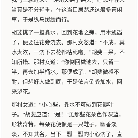
我马上就赶来。”锺兆文摇了摇头，心想年轻人
当真是不分轻重，在这当口居然还这般多管闲
事，于是纵马缓缓而行。
胡斐挑了一担粪水，回到花地之旁，用木瓢舀
了，便要往花旁浇去。那村女忽道：“不成，粪
水太浓，一浇下去花都枯死啦。”胡斐一呆，不
知所措。那村女道：“你倒回粪池去，只留一
半，再去加半桶水，那便成了。”胡斐微感不
耐，但想好人做到底，于是依言倒粪加水，回
来浇花。
那村女道：“小心些，粪水不可碰到花瓣叶
子。”胡斐应道：“是！”见那些花朵色作深蓝，
形状奇特，每朵花便像是一只鞋子，幽香淡
淡，不知其名，当下一瓢一瓢的小心浇了，直