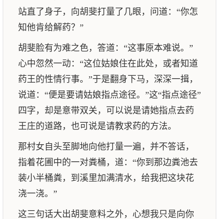
站直了身子，向胡斐打量了几眼，问道：“你怎
知他肯给解药？”
胡斐脸有为难之色，答道：“这事原本难说。”
心中忽然一动：“这位姑娘住在此处，或者知道
药王的性情行事。”于是翻身下马，深深一揖，
说道：“便是要请姑娘指点途径。”这“指点途径”
四字，却是意带双关，可以说是请她指点去药
王庄的道路，也可说是请教求药的方法。
那村女自头至脚地向他打量一遍，并不答话，
指着花圃中的一对粪桶，道：“你到那边粪池去
装小半桶粪，到溪里加满清水，给我把这块花
浇一浇。”
这三句话大出胡斐意料之外，心想我只是向你