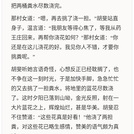
把两桶粪水尽数浇完。
那村女道：“嗯，再去挑了浇一担。”胡斐站直
身子，温言道：“我朋友等得心焦了，等我从药
王庄回来，再帮你浇花如何？”那村女道：“你
还是在这儿浇花的好。我见你人不错，才要你
挑粪呢。”
胡斐听她言语奇怪，心想反正已经耽搁了，也
不争在这一刻时光，于是加快手脚，急急忙忙
的又去挑了一担粪水，将地里的蓝花尽数浇
了。这时夕阳已落到山坳，金光反照，射在一
大片蓝花之上，辉煌灿烂，甚是华美。胡斐忍
不住赞道：“这些花真是好看！”他浇了两担
粪，对这些花已略生感情，赞美的语气颇为真