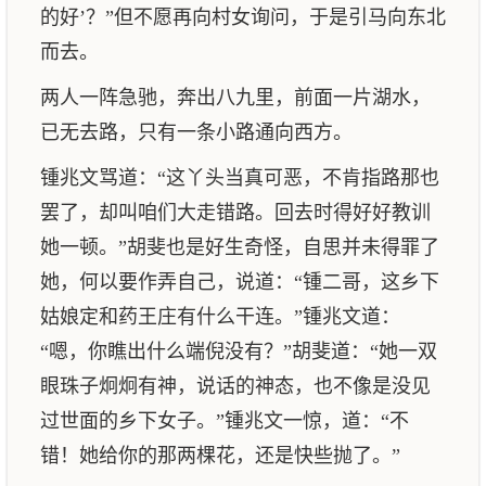
的好’？”但不愿再向村女询问，于是引马向东北
而去。
两人一阵急驰，奔出八九里，前面一片湖水，
已无去路，只有一条小路通向西方。
锺兆文骂道：“这丫头当真可恶，不肯指路那也
罢了，却叫咱们大走错路。回去时得好好教训
她一顿。”胡斐也是好生奇怪，自思并未得罪了
她，何以要作弄自己，说道：“锺二哥，这乡下
姑娘定和药王庄有什么干连。”锺兆文道：
“嗯，你瞧出什么端倪没有？”胡斐道：“她一双
眼珠子炯炯有神，说话的神态，也不像是没见
过世面的乡下女子。”锺兆文一惊，道：“不
错！她给你的那两棵花，还是快些抛了。”