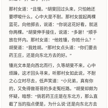
那村女道：“且慢。”胡斐回过头来，只怕她还
要啰唆什么，心中大是不耐。那村女拔起两棵
蓝花，向他掷去，说道：“你说这花好看，就送
你两棵。”胡斐伸手接住，说道：“多谢！”顺手
放在怀内。那村女道：“他姓锺，你姓什么？”
胡斐道：“我姓胡。”那村女点头道：“你们要去
药王庄，还是向东北方去的好。”
锺兆文本是向西北而行，久等胡斐不来，心中
烦躁，这才回头寻来，听那村女如此说，不耐
之心立时尽去，低声笑道：“小兄弟，真有你
的，又免得做哥哥的多走冤枉路。”胡斐却颇为
怀疑，暗想：“倘若药王庄是在东北方，那么直
截了当的指点便是，为什么说‘还是向东北方去