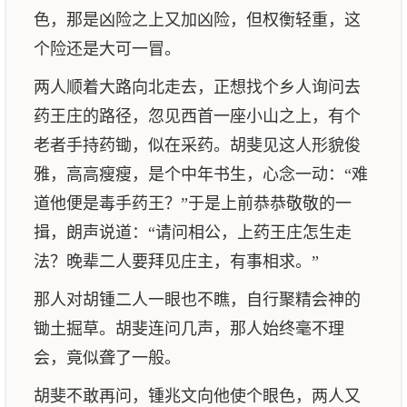
色，那是凶险之上又加凶险，但权衡轻重，这
个险还是大可一冒。
两人顺着大路向北走去，正想找个乡人询问去
药王庄的路径，忽见西首一座小山之上，有个
老者手持药锄，似在采药。胡斐见这人形貌俊
雅，高高瘦瘦，是个中年书生，心念一动：“难
道他便是毒手药王？”于是上前恭恭敬敬的一
揖，朗声说道：“请问相公，上药王庄怎生走
法？晚辈二人要拜见庄主，有事相求。”
那人对胡锺二人一眼也不瞧，自行聚精会神的
锄土掘草。胡斐连问几声，那人始终毫不理
会，竟似聋了一般。
胡斐不敢再问，锺兆文向他使个眼色，两人又