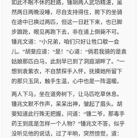
如此不眠不休的赶路，锺胡两人武功精湛，虽
然两日两晚没睡，尽自支持得住，胯下的坐骑
在途中已换过两匹，但这一日赶下来，也已脚
步踉跄，眼见再跑下去，非在道上倒毙不可。
锺兆文道：“小兄弟，咱们只好让牲口歇一会
儿。”胡斐应道：“是！”心道：“倘若我骑的是袁
姑娘那匹白马，此刻早已到了洞庭湖畔了。”一
想到袁紫衣，不自禁探手入怀，抚摸她所留下
的那只玉凤，触手生温，心中也是一阵温暖。
两人下马，坐在道旁树下，让马匹吃草休息。
锺兆文默不作声，呆呆出神，皱起了眉头。胡
斐知道此行殊无把握，问道：“锺二爷，那毒手
药王到底是怎样一个人物？”锺兆文不答，似乎
没听见他的说话，过了半晌，突然惊觉，道：