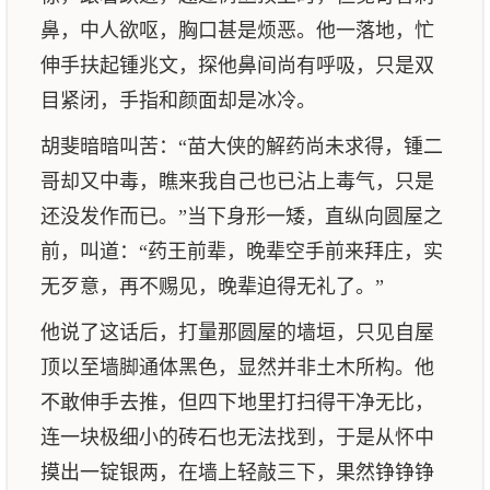
鼻，中人欲呕，胸口甚是烦恶。他一落地，忙
伸手扶起锺兆文，探他鼻间尚有呼吸，只是双
目紧闭，手指和颜面却是冰冷。
胡斐暗暗叫苦：“苗大侠的解药尚未求得，锺二
哥却又中毒，瞧来我自己也已沾上毒气，只是
还没发作而已。”当下身形一矮，直纵向圆屋之
前，叫道：“药王前辈，晚辈空手前来拜庄，实
无歹意，再不赐见，晚辈迫得无礼了。”
他说了这话后，打量那圆屋的墙垣，只见自屋
顶以至墙脚通体黑色，显然并非土木所构。他
不敢伸手去推，但四下地里打扫得干净无比，
连一块极细小的砖石也无法找到，于是从怀中
摸出一锭银两，在墙上轻敲三下，果然铮铮铮