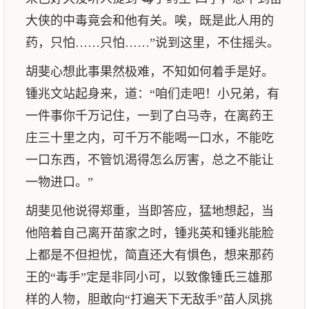
大侠的中毒竟会和他有关。唉，既是此人用的
药，只怕……只怕……”说到这里，不住摇头。
胡斐心想此事果然极难，不知如何着手是好。
锺兆文站起身来，道：“咱们走吧！小兄弟，有
一件事你千万记住，一到了白马寺，在离药王
庄三十里之内，可千万不能喝一口水，不能吃
一口东西，不管饥渴得怎么厉害，总之不能让
一物进口。”
胡斐见他说得郑重，当即答应，猛地想起，当
他陪着自己离开苗家之时，锺兆英和锺兆能脸
上都是不但担忧，简直还大有惧色，想来那药
王的“毒手”定是非同小可，以致像锺氏三雄那
样的人物，胆敢向“打遍天下无敌手”苗人凤挑