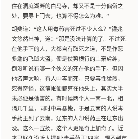
住在洞庭湖畔的白马寺，却又不是十分偏僻之
处，要寻上门去，也算不得怎么为难。”
胡斐道：“这人用毒药害死过不少人么？”锺兆
文悠然出神，道：“那是没法计算的了。不过死
在他手下的人，大都自有取死之道，不是作恶
多端的飞贼大盗，便是仗势横行的土豪劣绅，
倒没听说有哪一个侠义的死在他的手下。但因
他名声太响，有人中毒而死，只要毒性猛烈，
死得奇怪，这笔帐便都算在他头上，其实大半
未必便是他害的。有时候两个人一南一北，相
隔几千里，同时中毒暴毙，于是云南的人说毒
手药王到了云南，辽东的人却说药王在辽东出
没。这么一宣扬，这个人更是奇上加奇了。近
来已好久没听人提到‘毒手药王’四字，想不到苗