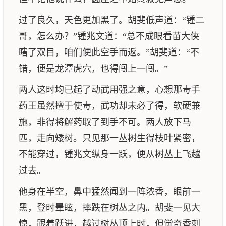
过了良久，天色更加黑了。胡斐低声道：“锺二
哥，怎么办？”锺兆文道：“总不成眼看苗大侠
瞎了双目，咱们便此空手而返。”胡斐道：“不
错，便是龙潭虎穴，也得闯上一闯。”
两人这时均已起了动武用强之意，心想那毒手
药王虽然擅于使毒，武功却未必了得，软硬兼
施，非得将解药取了到手不可。两人放下马
匹，走向矮树。只见那一丛树生得枝叶紧密，
不能穿过，锺兆文纵身一跃，便从树丛上飞越
过去。
他身在半空，鼻中猛然闻到一阵浓香，眼前一
黑，登时晕眩，摔跌在树丛之内。胡斐一见大
惊，跟着跃进，越过树丛顶上时，但觉奇香刺