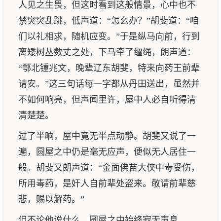
人见之生畏，但这时看到这般情景，心中也不
禁突突乱跳，低声道：“怎么办？”胡斐道：“咱
们以礼相求，随机应变。”于是纵马向前，行到
离矮树丛数丈之处，下马牵了缰绳，朗声道：
“鄂北锺兆文，晚辈辽东胡斐，特来向药王前辈
请安。”这三句话每一字都从丹田送出，虽然并
不如何响亮，但声闻里许，屋中人必自听得清
清楚楚。
过了半晌，屋中竟无半点动静。胡斐又说了一
遍，圆屋之中仍是毫无应声，便似无人居住一
般。胡斐又朗声道：“金面佛苗大侠中毒受伤，
所用毒药，是奸人自前辈处盗来。敬请前辈慈
悲，赐以解药。”
但不论他说什么，圆屋之中始终寂无声息。