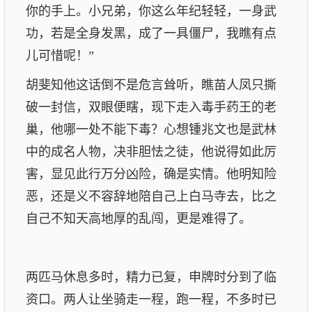
你的手上。小兄弟，你这么年纪轻轻，一身武
功，若是全身发黑，成了一具僵尸，我瞧有点
儿可惜呢！”
胡斐知他这话倒不是危言耸听，瞧苗人凤只撕
破一封信，双眼便瞎，现下走入毒手药王的老
巢，他哪一处不能下毒？心想锺兆文也是武林
中的成名人物，决非胆怯之徒，他说得如此厉
害，显见此行万分凶险，确是实情。他明知险
恶，还是义不容辞地陪自己上白马寺去，比之
自己不知天高地厚的乱闯，更是难得了。
两匹马休息多时，精力已复，申牌时分到了临
资口。两人让坐骑走一程，跑一程，不多时已