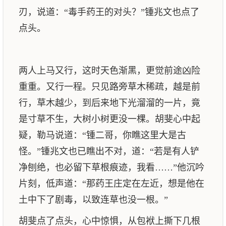
刃，说道：“毒手药王的对头？”锺兆文也点了
点头。
两人上马又行，这时天色渐黑，更觉前途凶险
重重。又行一程。只见路旁草木稀疏，越是前
行，草木越少，到后来地下光溜溜的一片，竟
是寸草不生，大树小树更没一棵。胡斐心中起
疑，勒马说道：“锺二哥，你瞧这里大是古
怪。”锺兆文也已瞧出不对，道：“若是有人铲
净刨绝，也必留下草根痕迹，我看……”他沉吟
片刻，低声道：“那药王庄定在左近，想是他在
土中下了剧毒，以致连草也没一根。”
胡斐点了点头，心中惊惧，从包袱上撕下几根