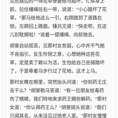
见近路边的一排花草便要给马踏坏，忙纵身上
前，拉住缰绳往右一带，说道：“小心踏坏了花
草。”那马给他这么一引，右蹄踏到了道路右
侧，左蹄回上路面。锺兆文道：“快走吧，在这
儿别耽搁啦！”说着一提缰绳，向前驰去。
胡斐自幼孤苦，见那村女贫弱，心中并不气她
不肯指引，反生怜悯之意，心想她种这些花
草，定是卖了赖以为活，生怕给自己坐骑踏坏
了，于是牵着马步行过了花地，这才上马。
那村女瞧在眼里，突然抬头问道：“你到药王庄
去干么？”胡斐勒马答道：“有一位朋友给毒药
伤了眼睛，我们特地来求药王赐些解药。”那村
女道：“你认得药王么？”胡斐摇头说道：“我们
只闻其名，从来没见过他老人家。”那村女慢慢