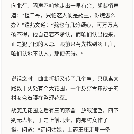
向北行。闷声不响地走出一里有余，胡斐悄声
道：“锺二哥，只怕这人便是药王，你瞧怎么
办？”锺兆文道：“我也有几分疑心，可万万点
破不得。他自己若不承认，而咱们认出他来，
正是犯了他的大忌。眼前只有先找到药王庄，
咱们认地不认人，那便无碍。”
说话之时，曲曲折折又转了几个弯，只见离大
路数十丈处有个大花圃，一个身穿青布衫子的
村女弯着腰在整理花草。
胡斐见花圃之后有三间茅舍，放眼远望，四下
别无人烟，于是上前几步，向那村女作了一
揖，问道：“请问姑娘，上药王庄走哪一条