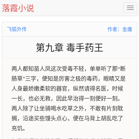
落霞小说
飞狐外传
作者：金庸
第九章 毒手药王
两人都知苗人凤这次受毒不轻，单单听了那“断
肠草”三字，便知是厉害之极的毒药，眼睛又是
人身最娇嫩柔软的器官，纵然请得名医，时候
一长，也必无救，因此早治得一刻便好一刻。
两人除了让坐骑喝水吃草之外，不敢有片刻耽
搁，沿途买些馒头点心，便在马背上胡乱吃了
充饥。