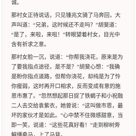
诚。
那村女正待说话，只见锺兆文骑了马奔回，大
声叫道：“兄弟，这时候还不走吗？”胡斐道：
“是了，来啦，来啦！”转眼望着村女，目光中
含有祈求之意。
那村女脸一沉，说道：“你帮我浇花，原来是为
了要我指点途径，是不是？”胡斐心想：“我确
是盼你指点道路，但帮你浇花，却纯是为了怜
你瘦弱，这时再开口相求，反而变成有意的施
恩市惠了。”忽然想起那日捉了铁蝎子和小祝融
二人去交给袁紫衣，她曾说：“这叫做市恩，最
坏的家伙才是如此。”心中禁不住微感甜意，当
即一笑，说道：“这些花真好看！”走到柳树旁
解缰牵马，上了马背。