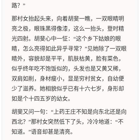
路？”
那村女抬起头来，向着胡斐一瞧，一双眼睛明
亮之极，眼珠黑得像漆，这么一抬头，登时精
光四射。胡斐心中一怔：“这个乡下姑娘的眼
睛，怎么亮得如此异乎寻常？”见她除了一双眼
睛外，容貌却是平平，肌肤枯黄，脸有菜色，
似乎终年吃不饱饭似的，头发也是又黄又稀，
双肩如削，身材瘦小，显是穷村贫女，自幼便
少了滋养。她相貌似乎已有十六七岁，身形却
如是个十四五岁的幼女。
胡斐又问一句：“上药王庄不知是向东北还是向
西北？”那村女突然低下了头，冷冷地道：“不
知道。”语音却甚是清亮。