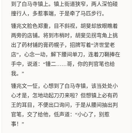
到了白马寺镇上。镇上街道狭窄，两人深怕碰
撞行人，多惹事端，于是牵了马匹步行。
锺兆文脸色郑重，目不斜视，胡斐却放眼瞧着
两旁的店铺。将到市梢时，胡斐见拐弯角上挑
出了药材铺的膏药幌子，招牌写着“济世堂老
店”，心念一动，解下腰间单刀，连着刀鞘捧在
手中，说道：“锺二……哥，你的判官笔也给
我。”
锺兆文一怔，心想到了白马寺镇，该当处处小
心才是，怎地动起刀刃来啦？但想镇上必有药
王的耳目，不便出口询问，于是从腰间抽出判
官笔，交了给他，低声道：“小心了，别惹
事！”