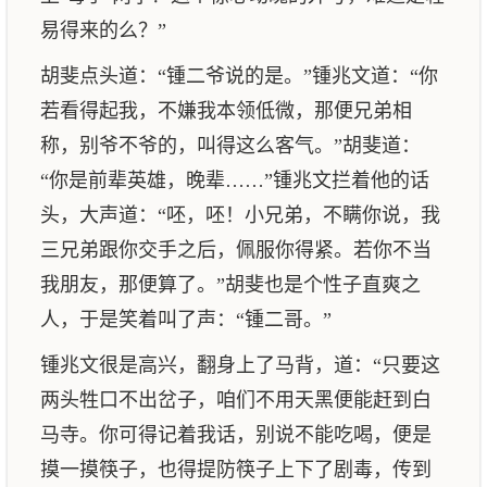
易得来的么？”
胡斐点头道：“锺二爷说的是。”锺兆文道：“你
若看得起我，不嫌我本领低微，那便兄弟相
称，别爷不爷的，叫得这么客气。”胡斐道：
“你是前辈英雄，晚辈……”锺兆文拦着他的话
头，大声道：“呸，呸！小兄弟，不瞒你说，我
三兄弟跟你交手之后，佩服你得紧。若你不当
我朋友，那便算了。”胡斐也是个性子直爽之
人，于是笑着叫了声：“锺二哥。”
锺兆文很是高兴，翻身上了马背，道：“只要这
两头牲口不出岔子，咱们不用天黑便能赶到白
马寺。你可得记着我话，别说不能吃喝，便是
摸一摸筷子，也得提防筷子上下了剧毒，传到