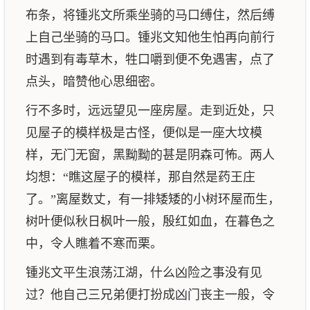
布条，将锺兆文所乘坐骑的马口缚住，然后缚
上自己坐骑的马口。锺兆文知他生怕再向前行
时遇到有毒草木，牲口嚼到便不免遇害，点了
点头，暗赞他心思细密。
行不多时，远远望见一座房屋。走到近处，只
见屋子的模样极是古怪，便似是一座大坟模
样，无门无窗，黑黝黝的甚是阴森可怖。两人
均想：“瞧这屋子的模样，那自然是药王庄
了。”离屋数丈，有一排矮矮的小树环屋而生，
树叶便似秋日枫叶一般，殷红如血，在暮色之
中，令人瞧着不寒而栗。
锺兆文平生浪荡江湖，什么凶险之事没有见
过？他自己三兄弟便打扮成凶门丧主一般，令