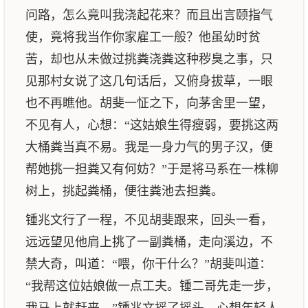
问路，怎么竟叫我浇起花来？而且出言颐指气
使，竟将我当作你家雇工一般？他虽幼时贫
苦，却也从未做过挑粪浇粪这种秽臭之事，只
见那村女说了这几句话后，又俯身拔草，一眼
也不再瞧他。胡斐一怔之下，向茅舍里一望，
不见有人，心想：“这姑娘生得瘦弱，要挑这两
大桶粪当真不易。我是一身力气的男子汉，便
帮她挑一担粪又有何妨？”于是将马系在一株柳
树上，挑起粪桶，便往粪池去担粪。
锺兆文行了一程，不见胡斐跟来，回头一看，
远远望见他肩上挑了一副粪桶，走向溪边，不
禁大奇，叫道：“喂，你干什么？”胡斐叫道：
“我帮这位姑娘做一点工夫。锺二哥先走一步，