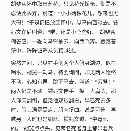
胡斐从怀中取出蓝花，只见花光娇艳，倒是不
忍便此丢弃，说道：“小小两棵花儿，想来也无
大碍！”于是仍旧放回怀中，纵马向西驰去。锺
兆文在后叫道：“喂，还是小心些好。”胡斐含
糊答应，一鞭向马臀抽去，向西飞奔。暮霭苍
茫中，阵阵归鸦从头顶越过。
突然之间，只见右手侧两个人俯身湖边，似在
喝水。胡斐一勒马，待要询问，却见两人始终
不动，心知有异，跳下马去，叫道：“劳驾！”
两人仍是不动。锺兆文伸手一扳一人肩头，那
人仰天翻倒，但见他双眼翻白，早已死去多
时，脸上满是黑点，肌肉扭曲。甚是可怖，再
瞧另一人时也是如此。锺兆文道：“中毒死
的。”胡斐点点头，见两名死者身上都带着兵