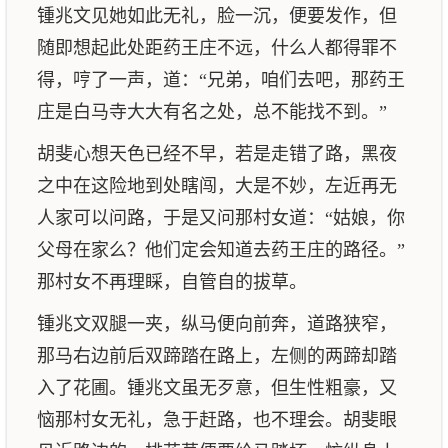
锺兆文见她如此无礼，脸一沉，便要发作，但
随即想起此处距药王庄不远，什么人都得罪不
得，哼了一声，道：“兄弟，咱们去吧，那药王
庄是白马寺大大有名之处，总不能找不到。”
胡斐心想天色已经不早，若是走错了路，黑夜
之中在这险地到处瞎闯，大是不妙，左近再无
人家可以问路，于是又问那村女道：“姑娘，你
父母在家么？他们定会知道去药王庄的路径。”
那村女不再理睬，自管自的拔草。
锺兆文双腿一夹，纵马便向前奔，道路狭窄，
那马右边前后双蹄踏在路上，左侧的两蹄却踏
入了花圃。锺兆文虽无歹意，但生性粗豪，又
恼那村女无礼，急于赶路，也不理会。胡斐眼