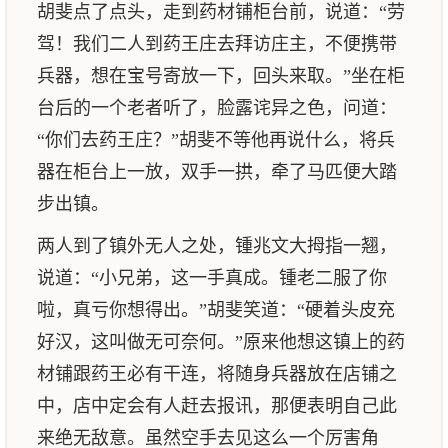
胡斐点了点头，走到药材铺柜台前，说道：“劳
驾！我们二人到药王庄去拜访庄主，不便携带
兵器，想在宝号寄放一下，回头来取。”坐在柜
台后的一个老者听了，脸露诧异之色，问道：
“你们去药王庄？”胡斐不等他再说什么，将兵
器在柜台上一放，双手一拱，牵了马匹便大踏
步出镇。
两人到了镇外无人之处，锺兆文大拇指一翘，
说道：“小兄弟，这一手真成。锺老二服了你
啦，真亏你想得出。”胡斐笑道：“硬着头皮充
好汉，这叫做无可奈何。”原来他想这镇上的药
材铺跟药王必有干连，将随身兵器放在店铺之
中，店中定会有人赶去报讯，那便表明自己此
来绝无敌意。虽然空手去见这么一个厉害角