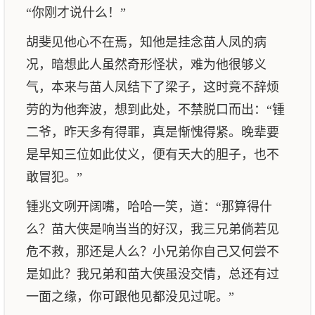
“你刚才说什么！”
胡斐见他心不在焉，知他是挂念苗人凤的病
况，暗想此人虽然奇形怪状，难为他很够义
气，本来与苗人凤结下了梁子，这时竟不辞烦
劳的为他奔波，想到此处，不禁脱口而出：“锺
二爷，昨天多有得罪，真是惭愧得紧。晚辈要
是早知三位如此仗义，便有天大的胆子，也不
敢冒犯。”
锺兆文咧开阔嘴，哈哈一笑，道：“那算得什
么？苗大侠是响当当的好汉，我三兄弟倘若见
危不救，那还是人么？小兄弟你自己又何尝不
是如此？我兄弟和苗大侠虽没交情，总还有过
一面之缘，你可跟他见都没见过呢。”