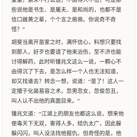
望重，素来不打谎语，不由得人不信，可是那
些说他是书生、是屠夫、是和尚的，也都不是
信口雌黄之辈，个个言之凿凿。你说奇不奇
怪？”
胡斐当离开苗家之时，满怀信心，料想只要找
到那人，好歹也要请了他来治伤，至不济也能
讨得解药，此时听锺兆文这么一说，一颗心不
由得沉了下去，是怎么样一个人也无法知道，
却又找谁去？转念一想，说道：“是了！这人一
定擅于化装易容之术，忽男忽女，忽俊忽丑，
叫人认不出他的真面目来。”
锺兆文道：“江湖上的朋友也都这么说，想来他
使毒天下无双，害得人多，结仇太广，因此躲
躲闪闪，叫人没法找他报仇。但奇怪的是，他