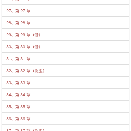
27、第 27 章
28、第 28 章
29、第 29 章（修）
30、第 30 章（修）
31、第 31 章
32、第 32 章（捉虫）
33、第 33 章
34、第 34 章
35、第 35 章
36、第 36 章
37、第 37 章（捉虫）