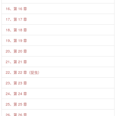
16、第 16 章
17、第 17 章
18、第 18 章
19、第 19 章
20、第 20 章
21、第 21 章
22、第 22 章（捉虫）
23、第 23 章
24、第 24 章
25、第 25 章
26、第 26 章