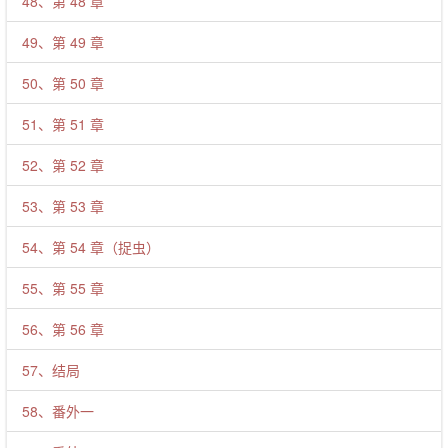
48、第 48 章
49、第 49 章
50、第 50 章
51、第 51 章
52、第 52 章
53、第 53 章
54、第 54 章（捉虫）
55、第 55 章
56、第 56 章
57、结局
58、番外一