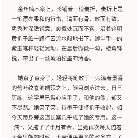
金丝楠木案上，长铺着一道奏折，奏折上是
一笔漂亮柔和的行书，清而有骨，放而有致，
隽秀时深隐锐意，峻傲处沉而不露，沿着这明
黄折子纸一路行云流水般地书下，卿尘手中的
紫玉笔杆轻轻晃动，在最后微微一勾，棱角锋
锐，带出了一丝琥珀松墨的清香。
她直了直身子，轻轻将笔放于一旁溢着墨香
的蕉叶纹素池端砚之上，随目浏览过去，日日
历练，这字早已得心应手了，和他的像，却又
不尽然。她笑了笑，待墨干便将折子收起，如
今天帝身旁这道长案几乎成了她的专用。这一
“病”，又拖了了半月有余，当她再次每天随着
天帝早朝的时候，天帝便将更多的政务交于了