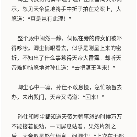
示，忽见天帝猛地将手中折子拍在龙案上，大
怒道：“真是岂有此理！”
整个殿中阖然一静，伺候在旁的侍女们被吓
得哆嗦。卿尘悄眼看去，似乎是刚呈上来的密
折，不知出了什么事惹得天帝大雷霆。却听天
帝难抑恼怒地对孙仕道：“去把湛王叫来！”
卿尘心中一凛，孙仕不敢怠慢，急忙领旨去
办，未出殿门，天帝又喝道：“回来！”
孙仕和卿尘都知道天帝为朝事怒的时候万万
不能接着便劝，一同屏息站着，果然片刻之
后，天帝似是怒气稍息，问卿尘：“上次在天都