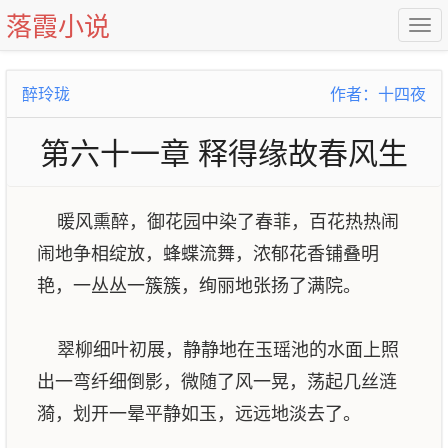
落霞小说
醉玲珑
作者：十四夜
第六十一章 释得缘故春风生
暖风熏醉，御花园中染了春菲，百花热热闹
闹地争相绽放，蜂蝶流舞，浓郁花香铺叠明
艳，一丛丛一簇簇，绚丽地张扬了满院。
翠柳细叶初展，静静地在玉瑶池的水面上照
出一弯纤细倒影，微随了风一晃，荡起几丝涟
漪，划开一晕平静如玉，远远地淡去了。