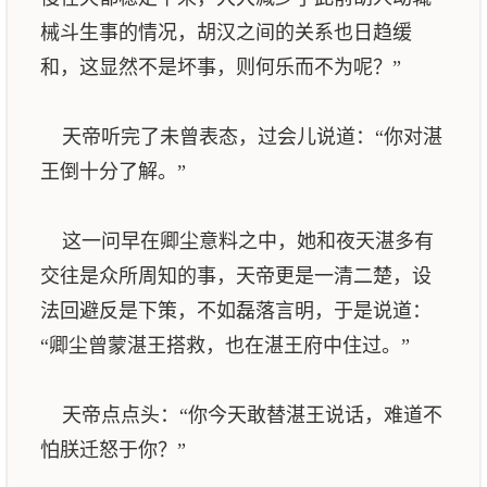
械斗生事的情况，胡汉之间的关系也日趋缓
和，这显然不是坏事，则何乐而不为呢？”
天帝听完了未曾表态，过会儿说道：“你对湛
王倒十分了解。”
这一问早在卿尘意料之中，她和夜天湛多有
交往是众所周知的事，天帝更是一清二楚，设
法回避反是下策，不如磊落言明，于是说道：
“卿尘曾蒙湛王搭救，也在湛王府中住过。”
天帝点点头：“你今天敢替湛王说话，难道不
怕朕迁怒于你？”