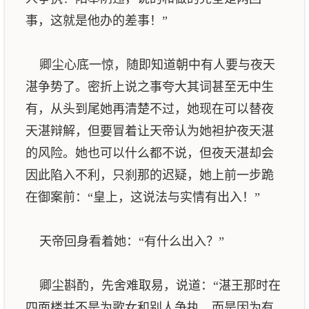
事，这就是他办的差事！”
卿尘心底一惊，随即知道朝中有人要与夜天
湛争势了。密折上说之事夸大其词甚至无中生
有，从头到尾她再清楚不过，她现在可以替夜
天湛辩解，但要冒着让天帝认为她袒护夜天湛
的风险。她也可以什么都不说，但夜天湛却会
因此陷入不利，只刹那的迟疑，她上前一步跪
在御案前：“皇上，这说法与实情有出入！”
天帝回身看着她：“有什么出入？”
卿尘斟酌，先舍难取易，说道：“湛王那时在
四面楼并不是为歌女和别人争执，而是因为有