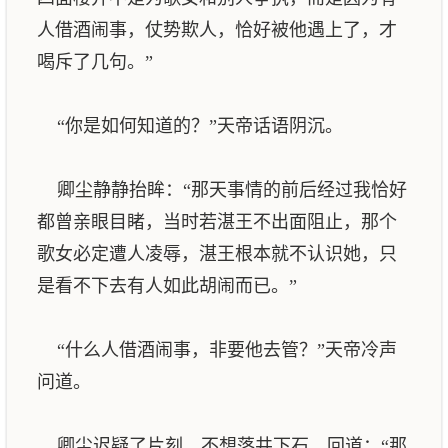
人借酒闹事，仗势欺人，恰好被他遇上了，才
喝斥了几句。”
“你是如何知道的？”天帝话语阴沉。
卿尘静静抬眸：“那天事情的前后经过我恰好
都曾亲眼目睹，当时若湛王不出面阻止，那个
歌女必定遭人凌辱，湛王根本就不认识她，只
是看不下去有人如此胡闹而已。”
“什么人借酒闹事，非要他去管？”天帝冷声
问道。
卿尘迟疑了片刻，不想落井下石，回道：“那