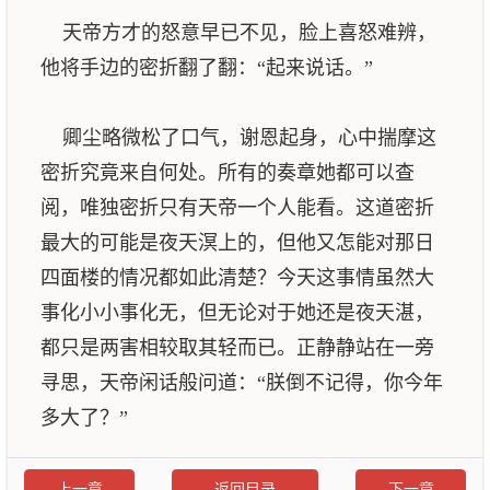
天帝方才的怒意早已不见，脸上喜怒难辨，
他将手边的密折翻了翻：“起来说话。”
卿尘略微松了口气，谢恩起身，心中揣摩这
密折究竟来自何处。所有的奏章她都可以查
阅，唯独密折只有天帝一个人能看。这道密折
最大的可能是夜天溟上的，但他又怎能对那日
四面楼的情况都如此清楚？今天这事情虽然大
事化小小事化无，但无论对于她还是夜天湛，
都只是两害相较取其轻而已。正静静站在一旁
寻思，天帝闲话般问道：“朕倒不记得，你今年
多大了？”
上一章
返回目录
下一章