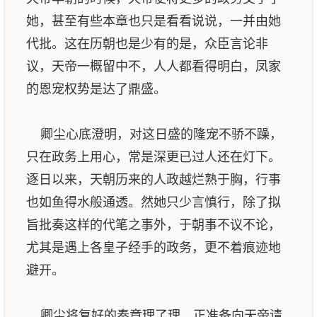
她，甚至有些本章也只是看看说说，一并由她
代批。这在历朝也是少有的是，众臣言论非
议，天帝一概留中不，人人都看得明白，凤家
的恩宠权势是达了鼎盛。
卿尘心底澄明，对这日盛的隆宠不骄不躁，
只在政务上用心，常是深更已过人还在灯下。
逐日以来，天朝历来的人政越烂熟于胸，行事
也如鱼得水般通透。然她只少言慎行，除了拟
旨批奏这样的代笔之事外，于朝事不议不论，
尤其是遇上各皇子经手的政务，更不着痕迹地
避开。
卿尘将复好的奏章理了理，正准备向天帝请