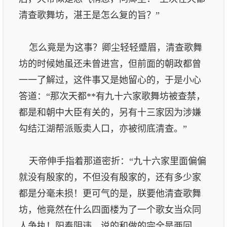
清查歌舞坊，湛王是怎么复的旨？”
怎么竟是为这事？卿尘轻轻蹙眉，清查歌舞
坊的时候她虽还未曾进宫，但前面的朝政都曾
一一了解过，这件事又是她留心的，于是小心
答道：“那次天都**有九十六家歌舞坊被查禁，
都是和朝中大臣有关的，另有十三家因为涉嫌
勾结江湖帮派贩卖人口，亦被彻底清查。”
天帝伸手指着那道密折：“九十六家里面偏偏
就没有殷家的，不但没有殷家的，还有多少家
都是分毫未损！更可气的是，朕要他清查歌舞
坊，他竟然在什么四面楼为了一个歌女当众同
人争执！阳奉阴违，说的和做的完全是两回