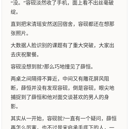
“没。”容砚淡然收了手机，面上看不出丝毫破
绽。
直到把宋清瑶安然送回宿舍，容砚都还在想那
张照片。
大数据人脸识别的课题有了重大突破，大家出
去庆祝聚餐。
容砚没想到就?那么巧地撞见了薛恒。
两桌之间隔得不算近，中间又有雕花屏风阻
断，薛恒并没有发现容砚，倒是容砚，眼尖地
捕捉到了薛恒和他对面交谈甚欢的男人的身
影。
其实从一开始，容砚就?一直有一个疑问，薛恒
再怎么厉害，也不过是宋启承手底下的人，一