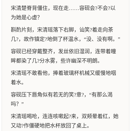
宋清楚脊背僵住，现在走……容砚会?不会?以
为她是心虚？
斟酌片刻，宋清瑶落下右脚，讪笑?着走向茶
几?，故作镇定?地倒了杯温水，“没、没有啊。”
容砚已经穿戴整齐，发丝依旧湿润，连带着瞳
眸都染了几?分水雾，些许幽深不明朗。
宋清瑶不敢看他，捧着玻璃杯机械又缓慢地咽
着水。
容砚压下唇角似有若无的笑?意?，“有那么渴
吗？”
宋清瑶喝呛，连连咳嗽起?来，双颊晕着红，她
又动?作僵硬地把水杯放回了桌上。