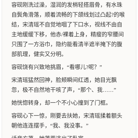
容砚刚洗过澡，湿润的发梢轻搭眉骨，有水珠
自鬓角滑落，顺着流畅的下颌线划过凸起?的喉
结，宋清瑶不自觉地咽了下口水，视线不由自
主地缓缓下移，他赤/裸着上身，精瘦的窄腰间
只围了一方浴巾，隐约能看清半遮半掩下的腹
部肌理，健实又分明。
容砚饶有兴致地挑眉，“看哪儿?呢？”
宋清瑶猛然回神，脸颊瞬间红透，她目光飘
忽，极不自然地干咳了声，“那个、我……”
她恍惚转身，却一个不小心撞到了门框。
容砚心下一惊，刚要去扶她，宋清瑶揉着额头
朝他连连摆手，“我、我没事。”