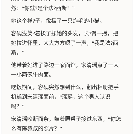
然：“你就?是个法?西斯！”
她这个样?子，像极了一只炸毛的小猫。
容砚浅笑?着揉了揉她的头发，长?臂一捞，把
她拉进怀里，大大方方嗯了一声，“我是法?西
斯。”
他带着她进了路边一家面馆，宋清瑶点了一大
一小两碗牛肉面。
吃饭期间，容砚突然想到什么，翻出相册把手
机递到宋清瑶面前，“瑶瑶，这个男人认识
吗？”
宋清瑶咬断面条，鼓着腮帮子接过东西，“你怎
么有陈叔叔的照片？”