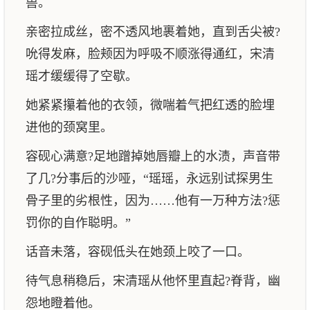
兽。
亲密拉成丝，密不透风地裹着她，直到舌尖被?
吮得发麻，脸颊因为呼吸不顺涨得通红，宋清
瑶才缓缓得了空歇。
她紧紧攥着他的衣领，微喘着气把红透的脸埋
进他的颈窝里。
容砚心满意?足地蹭掉她唇瓣上的水渍，声音带
了几?分事后的沙哑，“瑶瑶，永远别试探男生
骨子里的劣根性，因为……他有一万种方法?惩
罚你的自作聪明。”
话音未落，容砚低头在她颈上咬了一口。
待气息稍稳后，宋清瑶从他怀里直起?脊背，幽
怨地瞪着他。