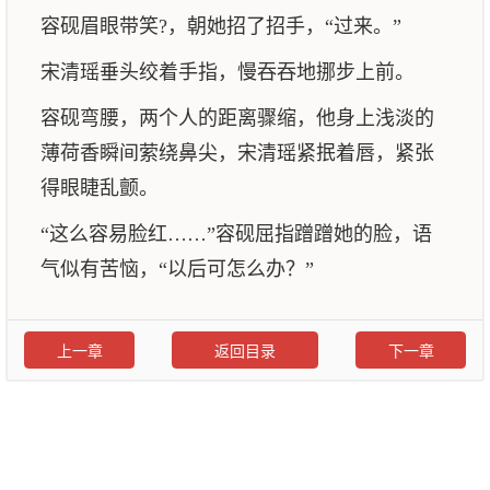
容砚眉眼带笑?，朝她招了招手，“过来。”
宋清瑶垂头绞着手指，慢吞吞地挪步上前。
容砚弯腰，两个人的距离骤缩，他身上浅淡的
薄荷香瞬间萦绕鼻尖，宋清瑶紧抿着唇，紧张
得眼睫乱颤。
“这么容易脸红……”容砚屈指蹭蹭她的脸，语
气似有苦恼，“以后可怎么办？”
上一章
返回目录
下一章