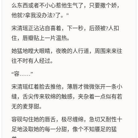
么东西或者不小心惹他生气了，只要撒个娇，
他就?拿我没办法?了。”
宋清瑶正沾沾自喜着，下一秒，后颈被?人扣
住，唇瓣贴上一片温热。
她猛地瞠大眼睛，夜晚的人行道，周围来来往
往不时有人经过。
“容……”
宋清瑶红着脸去推他，薄唇才微微张开一条小
缝，舌尖传来软绵的触感，夹杂着一点似有若
无的麦芽甜。
容砚勾住她的唇舌，极尽缠绵，急切又耐性十
足地汲取她的每一分甜，像个不知餍足的猛