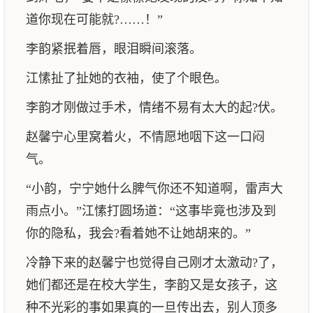
道你现在可能就?……！”
李韵紧抿着唇，眼泪瞬间滚落。
江愫扯了扯她的衣袖，使了个眼色。
李韵才刚做过手术，情绪不易有太大的起?伏。
赵馨宁心里窝着火，不情愿地咽下这一口闷
气。
“小韵，宁宁她什么脾气你还不知道啊，雷声大
雨点小。”江愫打圆场道：“这事毕竟也涉及到
你的隐私，我会?看着她不让她胡来的。”
冷静下来的赵馨宁也觉得自己刚才太激动?了，
她们都还是在校大学生，李韵又是女孩子，这
种不光彩的事如果真的一旦传出去，别人顶多