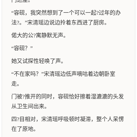
门进屋。
“容砚，我突然想到了一个可以一起?过年的办
法?。”宋清瑶边说边拎着东西进了厨房。
偌大的公?寓静默无声。
“容砚？”
她又试探性轻唤了声。
“不在家吗？”宋清瑶边低声嘀咕着边朝卧室
走。
门被?推开的同时，容砚恰好擦着湿漉漉的头发
从卫生间出来。
四?目相对，宋清瑶呼吸顿时凝滞，整个人呆愣
在了原地。