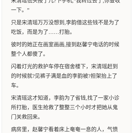
宋清瑶低头按了几?下手机,“我转过去了,你查收
一下。”
只是宋清瑶万万没想到,李韵借这些钱不是为了
吃饭，而是为了……打胎。
彼时的她正在画室画画,接到赵馨宁电话的时候
整个人都傻了。
闪着灯光的救护车停在宿舍楼下，宋清瑶赶到
的时候就?见裤子满是血的李韵被?担架抬上了
车。
宋清瑶这才知道，李韵为了省钱,找了一家小诊
所打胎，医生抢救了整整三个小时才把她从鬼
门关救回来。
病房里，赵馨宁看着床上奄奄一息的人，气愤