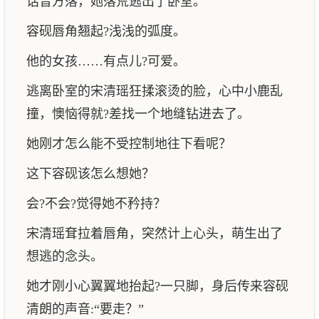
话音方落，她落荒逃出了卧室。
容砚唇角翘起?浅浅的弧度。
他的女孩……有点儿?可爱。
逃离卧室的宋清瑶狂揉滚烫的脸，心中小鹿乱
撞，懊恼得就?差找一个地缝钻进去了。
她刚才怎么能不受控制地往下看呢？
这下容砚该怎么想她？
会?不会?觉得她不矜持？
宋清瑶耷拉着唇角，突然计上心头，萌生出了
想逃的念头。
她才刚小心翼翼地抬起?一只脚，身后传来容砚
清朗的声音:“要走？”