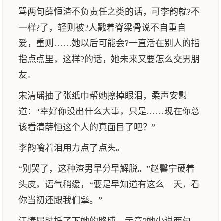
骂两句薛恒渣不负责任之类的话，可李韵就?不
一样?了，轻则被?人戳着脊梁骨说不自重自
爱，重则……她以后可能会?一直活在别人的指
指点点里，这样?的话，她未来又要怎么交男朋
友。
宋清瑶抽了张纸巾帮她擦掉眼泪，柔声安慰
道：“幸好你没出什么大事，只是……现在你总
该看清薛恒这个人的真面目了吧？”
李韵噙着泪用力点了点头。
“别哭了，这种渣男早分早解脱。”赵馨宁硬着
头皮，语气稍缓，“要是早知道有这么一天，看
你当初还跟我们犟。”