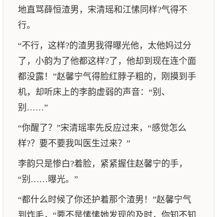
地直骂薛恒渣男，宋清瑶和江愫同样?气得不
行。
“不行，这样?的渣男我得曝光他，太他妈过分
了，小韵为了他都这样?了，他却到现在连个面
都没露！”赵馨宁气得脸红脖子粗的，刚摸到手
机，却听床上的李韵虚弱的声音：“别、
别……”
“你醒了？”宋清瑶率先反应过来，“感觉怎么
样?？要不要我叫医生过来？”
李韵只是惨白?着脸，紧紧握住赵馨宁的手，
“别……曝光。”
“都什么时候了你还护着那个渣男！”赵馨宁气
到炸毛，“要不是愫愫她发现的及时，你知不知