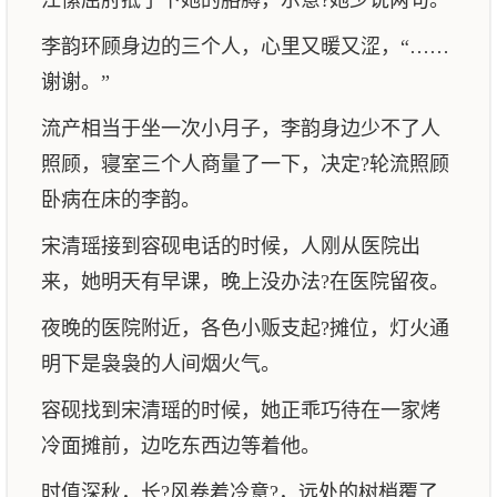
江愫屈肘抵了下她的胳膊，示意?她少说两句。
李韵环顾身边的三个人，心里又暖又涩，“……
谢谢。”
流产相当于坐一次小月子，李韵身边少不了人
照顾，寝室三个人商量了一下，决定?轮流照顾
卧病在床的李韵。
宋清瑶接到容砚电话的时候，人刚从医院出
来，她明天有早课，晚上没办法?在医院留夜。
夜晚的医院附近，各色小贩支起?摊位，灯火通
明下是袅袅的人间烟火气。
容砚找到宋清瑶的时候，她正乖巧待在一家烤
冷面摊前，边吃东西边等着他。
时值深秋，长?风卷着冷意?，远处的树梢覆了