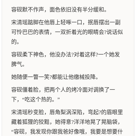
容砚默不作声，面色依旧没有半分缓和。
宋清瑶踮脚在他唇上轻啄一口，抿唇摆出一副
可怜巴巴的表情，一双折着光的眼睛会?说话似
的。
容砚柔下神色，他没办法?对着这样?一个她发
脾气。
她随便一瞥一笑?都能让他缴械投降。
容砚僵着脸，把两个人的烤冷面对调换了一
下，“吃这个热的。”
宋清瑶秒变脸，唇角梨涡深陷，弯起?的眉眼里
藏着狐狸的狡黠，她得意?洋洋地晃了晃脑袋，
“容砚，我发现你跟我爸好像哦，我要是想要什