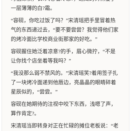
一层薄薄的白?霜。
“容砚，你吃过饭了吗？”宋清瑶把手里冒着热
气的东西递过去，“要不要尝尝？我觉得他们家
的烤冷面比学校商业街那家的好吃。”
容砚握住她泛着凉意?的手，眉心微拧，“不是
让你找个店坐着等我吗？”
“我没那么弱不禁风的。”宋清瑶笑?着用签子扎
了一块烤冷面递到他唇边，亮晶晶的眼睛碎着
星辰似的，“尝尝。”
容砚在她期待的注视中咬下东西，浅嗯了声，
算作肯定?。
宋清瑶当即转身对正在忙碌的摊位老板说：“老