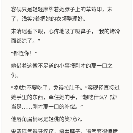
容砚只是轻轻摩挲着她脖子上的草莓印，末
了，浅笑?着把她的衣领整理好。
宋清瑶垂下眼，心疼地吸了吸鼻子，“我的烤冷
面都凉了。”
“都怪你！”
她借着这微不足道的小事报刚才的那一口之
仇。
“凉就?不要吃了，免得拉肚子。”容砚径直接过
她手里的东西，牵住她的手，“想吃什么？就?
当是……刚才那一口的补偿。”
他唇角眉梢尽是轻佻的笑?意?。
宋清瑶气得牙痒痒，捂着脖子，语气变得愤愤