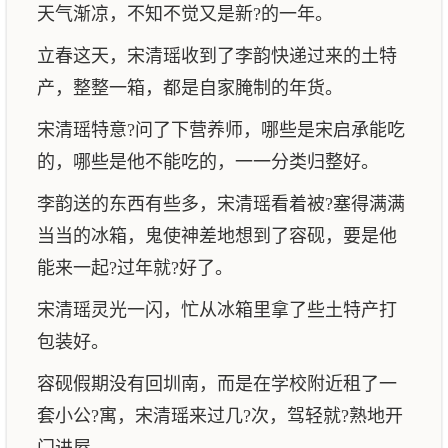
天气渐凉，不知不觉又是新?的一年。
立春这天，宋清瑶收到了李韵快递过来的土特
产，整整一箱，都是自家腌制的年货。
宋清瑶特意?问了下营养师，哪些是宋启承能吃
的，哪些是他不能吃的，一一分类归整好。
李韵送的东西有些多，宋清瑶看着被?塞得满满
当当的冰箱，鬼使神差地想到了容砚，要是他
能来一起?过年就?好了。
宋清瑶灵光一闪，忙从冰箱里拿了些土特产打
包装好。
容砚假期没有回圳南，而是在学校附近租了一
套小公?寓，宋清瑶来过几?次，驾轻就?熟地开