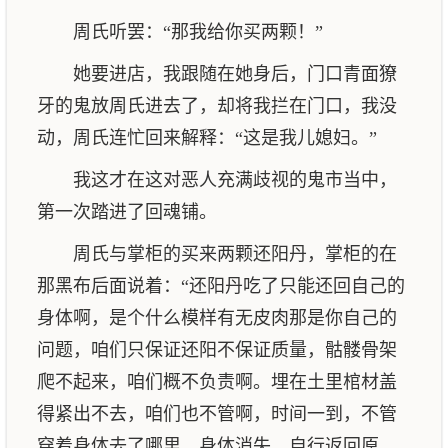
周氏听罢：“那我给你买两颗！”
她要进店，我跟随在她身后，门口青面獠
牙的鬼放周氏进去了，却将我拦在门口，我没
动，周氏连忙回来解释：“这是我儿媳妇。”
我这才在这对恶人充满歧视的鬼市当中，
第一次踏进了回魂铺。
周氏与掌柜的买来两颗还阳丹，掌柜的在
那黑布后面说着：“还阳丹吃了只能还回自己的
身体啊，是个什么模样有无皮肉那是你自己的
问题，咱们只保证还阳不保证质量，骷髅骨架
爬不起来，咱们概不负责啊。埋在土里棺材盖
得紧出不去，咱们也不管啊，时间一到，不管
穿着身体去了哪里，身体消失，自行返回原