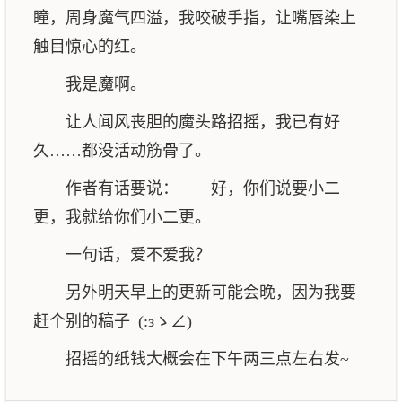
瞳，周身魔气四溢，我咬破手指，让嘴唇染上
触目惊心的红。
我是魔啊。
让人闻风丧胆的魔头路招摇，我已有好
久……都没活动筋骨了。
作者有话要说： 好，你们说要小二
更，我就给你们小二更。
一句话，爱不爱我？
另外明天早上的更新可能会晚，因为我要
赶个别的稿子_(:зゝ∠)_
招摇的纸钱大概会在下午两三点左右发~