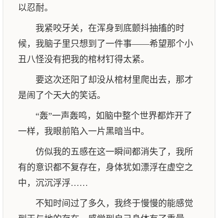
以忍耐。
我紧咬牙关，在浑身到底颤抖抽搐的时
候，我脑子里只想到了一件事——希望那个小
丑八怪没有把我的棺材钉得太紧。
要这次还阳了却没从棺材里爬出去，那才
是闹了个天大的笑话。
“轰”一声轰鸣，如脑中整个世界都炸开了
一样，我眼前陷入一片黑暗当中。
仿似我的五感在这一瞬间都消失了，我所
有的意识都不复存在，身体犹如漂浮在虚空之
中，沉沉浮浮……
不知时间过了多久，我终于慢慢的能感觉