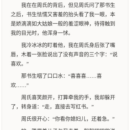
我在在周氏的背后，但见周氏问了那书生
之后，书生怯懦又害羞的抬头看了我一眼，本
是娇滴滴如大姑娘一般的羞涩眼神，待得触到
我的目光时，他浑身一怵。
我冷冰冰的盯着他，我在周氏身后张了嘴
唇，木着一张脸说出了没有声音的三个字：“说
喜欢。”
那书生咽了口口水：“喜喜喜……喜
欢……”
周氏喜笑颜开，打算牵我的手，我却躲开
了，转身道：“走，直接去写红书。”
周氏很开心：“你看你媳妇儿，还着急。”