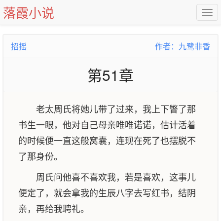
落霞小说
招摇
作者：九鹭非香
第51章
老太周氏将她儿带了过来，我上下瞥了那
书生一眼，他对自己母亲唯唯诺诺，估计活着
的时候便一直这般窝囊，连现在死了也摆脱不
了那身份。
周氏问他喜不喜欢我，若是喜欢，这事儿
便定了，就会拿我的生辰八字去写红书，结阴
亲，再给我聘礼。