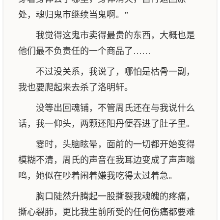
处，魂归鬼市继续当鬼啊。”
我觉得这鬼市卖得最贵的东西，大概也是
他们最不负责任的一个商品了……
不过没关系，我说了，哪怕是枯骨一副，
我也要爬起来去杀了洛明轩。
没等出回魂铺，不管周氏还在与我说什么
话，我一仰头，两颗还阳丹便吞进了肚子里。
霎时，头脑眩晕，面前的一切都开始变得
模糊不清，周氏的声音在我耳边变成了声声嗡
鸣，她似在吵着闹着嫌我吃得太过着急。
胸口陡然升腾起一股撕裂我魂魄的疼痛，
撕心裂肺，更比我生前所受的任何伤痛都要难