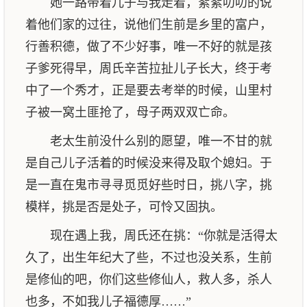
她一路带着儿子与我走着，絮絮叨叨的说
着他们家的过往，说他们生前是乡里的富户，
行善积德，做了不少好事，唯一不好的就是孩
子爹死得早，周氏辛苦拉扯儿子长大，终于考
中了一个秀才，正是要去考举的时候，山里村
子被一窝土匪抢了，母子两双双亡命。
老太生前没什么别的愿望，唯一不甘的就
是自己儿子活着的时候没来得及取个媳妇。于
是一直在鬼市寻寻觅觅好些时日，挑八字，挑
模样，挑是否是处子，可怜又固执。
现在遇上我，周氏还在挑：“你就是活得太
久了，出生年纪大了些，不过也没关系，生前
是修仙的吧，你们这些修仙人，救人多，杀人
也多，不如我儿子福德厚……”