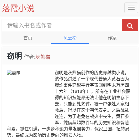
落霞小说
首页
风云榜
作家
窃明
作者:
灰熊猫
窃明是灰熊猫创作的历史穿越类小说，
该作品讲述了一个现代普通人黄石因为
爆炸事件穿越平行宇宙回到明末万历四
十六年（1618年），所有在工业社会获
得的知识技能都无法让他在明朝生存下
去，只能到处乞讨。被一户张姓人家相
救后，得以在这个朝代安身。之后战乱
连连，为了避免在战火中丧生，黄石参
军，凭借超越数百年的历史知识和智慧
积累，抓住机遇，一步步积聚力量发展势力，保家卫国，扭转局
势，最终成为影响历史走向的风云人物。