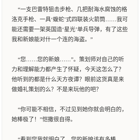
“一支巴雷特狙击步枪、几把耐海水腐蚀的格
洛克手枪、一具‘蝮蛇’式四联装火箭筒……我可
能还需要一架英国造‘星光’单兵导弹，有了这些
我和新娘能对什一个连的海盗。”
“您……您的新娘……”。策划师对自己的听
力和理解能力都产生了怀疑，今天这怎么了？
他听到的都是什么天方夜谭？眼前这货真是来
做婚礼策划的么？不是来玩他的吧？
“你可能不相信，不过见到她你就会明白的，
她棒极了！”恺撒很自得。
“看到您我就明白了，您的新娘该有多棒