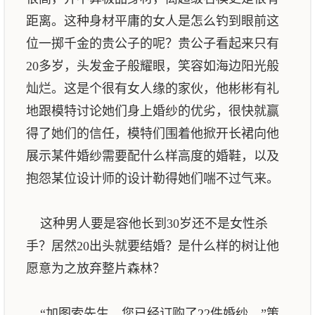
距离。这种身材平庸的女人是怎么钓到眼前这
位一掷千金的贵公子的呢？贵公子看起来只有
20多岁，头发金子般耀眼，笑容如海边阳光般
灿烂。这是个很有女人缘的家伙，他彬彬有礼
地跟模特讨论她们身上婚纱的优劣，很快就赢
得了她们的信任，模特们围着他掀开长裙向他
展示某件婚纱需要配什么样高度的婚鞋，以及
抱怨某位设计师的设计勒得她们喘不过气来。
这种男人要是容他长到30岁还不是女性杀
手？居然20出头就要结婚？是什么样的树让他
愿意为之放弃整片森林？
“加图索先生，您已经订购了22件婚纱，”策