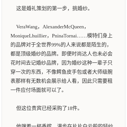
这是婚礼策划的第一步，挑婚纱。
VeraWang，AlexanderMcQueen，
MoniqueLhuillier，PninaTornai……模特们身上
的品牌对于全世界99%的人来说都是陌生的，
都是顶级婚纱的品牌。即便时尚达人也未必会
花时间去记婚纱品牌，因为婚纱这种一辈子只
穿一次的东西，不像鳄鱼皮手包或者大师级腕
表那样有无数机会展示给人看，因此只需要租
一件应付场面就可以了。
但这位贵宾已经采购了18件。
他端着一杯香槟，漫步在片片白云般的轻纱