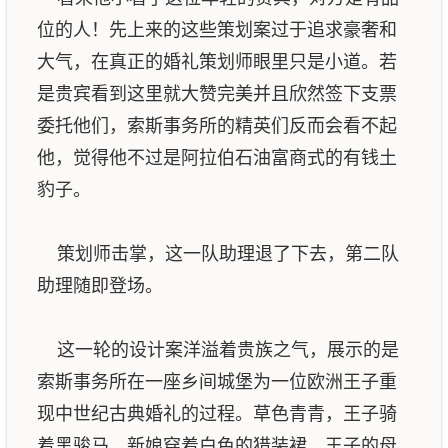
位的人！先上来的这些策划案过于追求豪奢和
大气，在真正的婚礼策划师眼里只是小道。若
是贵宾看到这里就大赞完美并且欣然签下支票
委托他们，索斯事务所的精英们反而会看不起
他，觉得他不过是阿拉伯石油富商式的有钱土
豹子。
策划师击掌，这一队助理退了下去，第二队
助理随即登场。
这一轮的设计案洋溢着贵族之气，展示的是
索斯事务所在一座乡间城堡为一位欧洲王子重
现中世纪古典婚礼的过程。草色青青，王子骑
着黑骏马，新娘穿着白色的猎装裙，王子的母