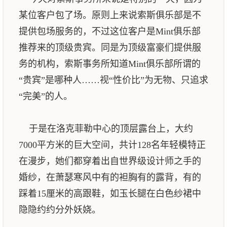
某位客户包了场。原则上来说索斯俱乐部是不
提供包场服务的，不过这位客户是Mint俱乐部
推荐来的顶级贵宾。同是为顶级富豪们提供服
务的机构，索斯事务所知道Mint俱乐部所谓的
“贵宾”是哪种人……视“性价比”为无物、只追求
“完美”的人。
于是在洛克菲勒中心的顶层露台上，大约
7000平方米的巨大空间，共计128名年轻模特正
在漫步，她们都穿着出自世界级设计师之手的
婚纱，在萧瑟寒风中有的袒胸有的露背，有的
踩着15厘米的高跟鞋，如玉长腿在白色纱裙中
隐隐约约分外妖娆。