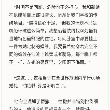
“时间不是问题，危险也不必担心，我和新娘
在帆船项目上都很擅长，帆船是我们学校的传
统项目。”恺撒信心十足，“但我的计划不只是
帆船环球这么简单，我想沿着航线找60处最有
当地特色最舒服的住宅，每间卧室中都要挂上
一件为她定制的婚纱，我要看着她穿着完全不
同的婚纱在沙滩上跳舞或者骑马，每个晚上都
不一样，左她的笑容里，夕阳落下海面。”
“这这……这相当于在全世界范围内举行60场
婚礼！”策划师算是听明白了。
他完全误解了恺撒……恺撒并非特别挑剔细
节的人，他追求的目标只有一个，就是“牛