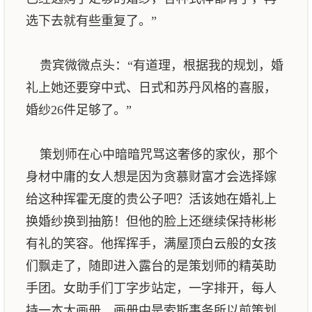
选下去就有些重复了。”
贵宾微微点头：“有道理，根据我的规划，婚
礼上她还要穿中式、日式和苏丹风格的喜服，
婚纱26件足够了。”
策划师在心中暗暗咒骂这奢侈的家伙，那个
身材中庸的女人想是因为贪慕财富才会选择嫁
给这种挥霍无度的贵公子吧？活该她在婚礼上
换婚纱换到抽筋！但他的脸上还继续保持彬彬
有礼的笑容。他挥挥手，满屋顶白云般的女孩
们飘走了，随即进入露台的是策划师的精英助
手团。女助手们丁字步站定，一字排开，每人
持一本大画册，画册中是索斯事务所以前策划