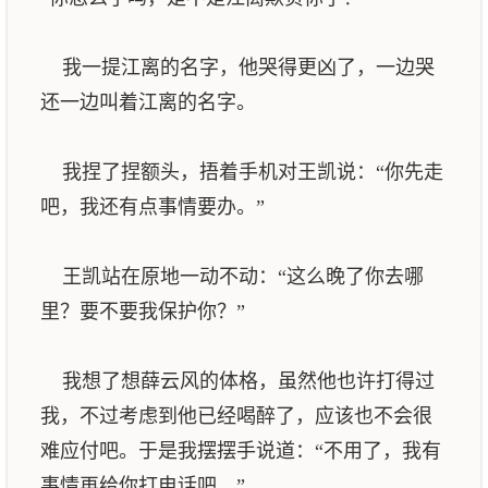
我一提江离的名字，他哭得更凶了，一边哭
还一边叫着江离的名字。
我捏了捏额头，捂着手机对王凯说：“你先走
吧，我还有点事情要办。”
王凯站在原地一动不动：“这么晚了你去哪
里？要不要我保护你？”
我想了想薛云风的体格，虽然他也许打得过
我，不过考虑到他已经喝醉了，应该也不会很
难应付吧。于是我摆摆手说道：“不用了，我有
事情再给你打电话吧。”