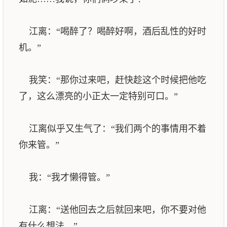
江离：“喝醉了？喝醉好啊，酒后乱性的好时
机。”
我笑：“那你过来吧，赶快趁这个时候把他吃
了，这么漂亮的小正太一定特别可口。”
江离似乎又生气了：“我们两个的事情用不着
你来管。”
我：“我才懒得管。”
江离：“送他回去之后就回来吧，你不要对他
有什么想法。”