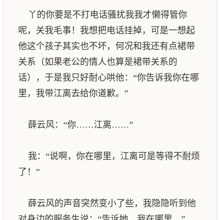
丫的你要是不打电话骚扰我我才懒得管你
呢，关我毛事！我想把电话挂掉，可是一想起
他这个孩子其实也不坏，何况和我还有点裙带
关系（如果老公的情人也算是裙带关系的
话），于是我只好耐心哄他：“你告诉我你在哪
里，我带江离去给你道歉。”
薛云风：“你……江离……”
我：“说啊，你在哪里，江离可是等得不耐烦
了！”
薛云风的声音突然变小了些，我隐隐听到他
对身边的服务生说：“告诉她，我在哪里。”