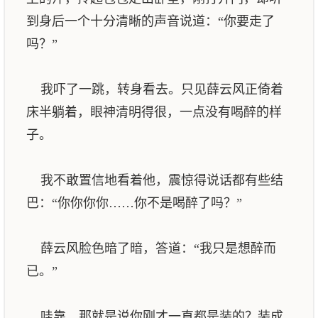
到身后一个十分清晰的声音说道：“你要走了
吗？”
我吓了一跳，转身看去。只见薛云风正倚着
床半躺着，眼神清明得很，一点没有喝醉的样
子。
我不敢置信地看着他，震惊得说话都有些结
巴：“你你你你……你不是喝醉了吗？”
薛云风脸色暗了暗，答道：“我只是想醉而
已。”
哇靠，那就是说你刚才一直都是装的？装成