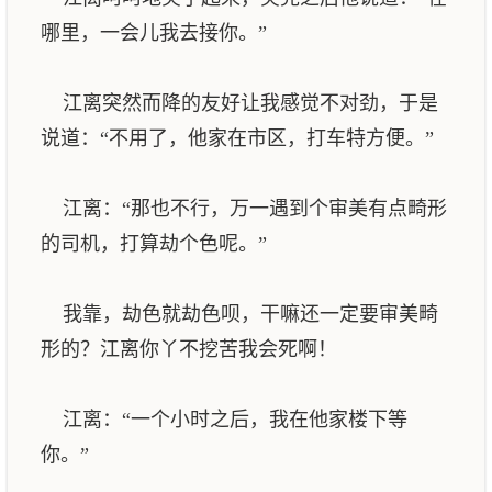
哪里，一会儿我去接你。”
江离突然而降的友好让我感觉不对劲，于是
说道：“不用了，他家在市区，打车特方便。”
江离：“那也不行，万一遇到个审美有点畸形
的司机，打算劫个色呢。”
我靠，劫色就劫色呗，干嘛还一定要审美畸
形的？江离你丫不挖苦我会死啊！
江离：“一个小时之后，我在他家楼下等
你。”