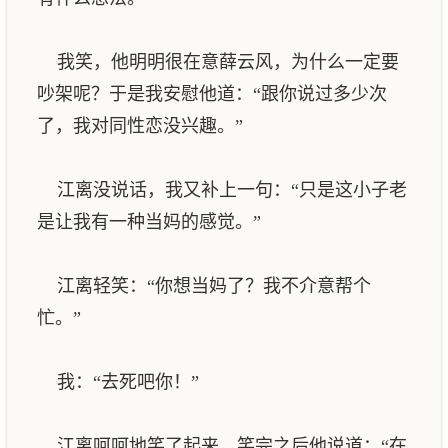
我笑，他明明很在意薛云风，为什么一定要
吵架呢？于是我安慰他道：“跟你说过多少次
了，我对同性恋没兴趣。”
江离没说话，我又补上一句：“只是这小子老
是让我有一种当妈的感觉。”
江离轻笑：“你想当妈了？我不介意帮个
忙。”
我：“去死吧你！”
江离呵呵地笑了起来，笑完之后他说道：“在