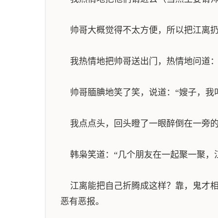
帅哥大概觉得不太方便，所以把江离扔
我热情地把帅哥送出门，热情地问道：“
帅哥腼腆地笑了笑，说道：“嫂子，我叫
我点点头，回头瞪了一眼醉倒在一旁的江
韩枭笑道：“几个朋友在一起聚一聚，江
江离能把自己折腾成这样？靠，鬼才相
恶有恶报。