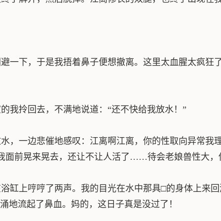
避一下，于是我捂着鼻子便想撤离。这里太血腥太疯狂了
我拎回去，不满地说道：“还不快给我放水！”
水，一边悲催地感叹：江离啊江离，你的性取向异常我理
我面前晃来晃去，还让不让人活了……待会老娘兽性大，
浴缸上哼哼了两声。我的目光在水中那具□的身体上来回
涌地流起了鼻血。妈的，这日子真是没过了！