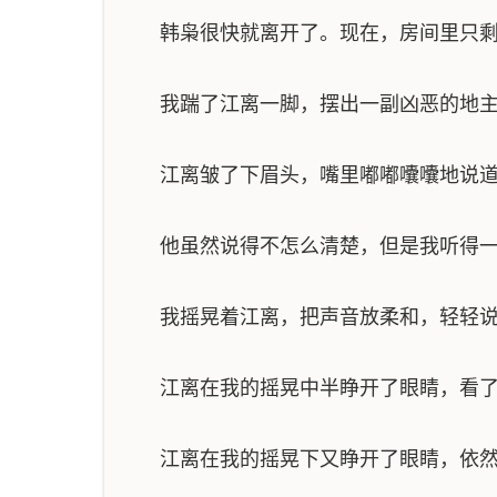
韩枭很快就离开了。现在，房间里只剩
我踹了江离一脚，摆出一副凶恶的地主婆
江离皱了下眉头，嘴里嘟嘟囔囔地说道：
他虽然说得不怎么清楚，但是我听得一
我摇晃着江离，把声音放柔和，轻轻说道
江离在我的摇晃中半睁开了眼睛，看了
江离在我的摇晃下又睁开了眼睛，依然半