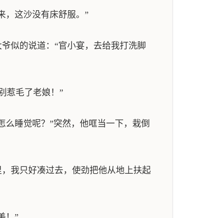
来，这沙没有床舒服。”
爷似的说道：“官小宴，去给我打洗脚
别惹毛了老娘！”
怎么睡觉呢？”突然，他哐当一下，栽倒
，我只好凑过去，使劲把他从地上扶起
美！”