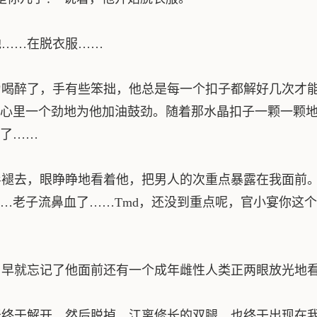
……在脱衣服……
喝醉了，手有些笨拙，他总是每一个扣子都解好几次才能
心里一个劲地为他加油鼓劲。随着那水晶扣子一颗一颗
了……
褪去，眼睁睁地看着他，把男人的次重点暴露在我面前。
…老子流鼻血了……Tmd，还没到重点呢，官小宴你这
早就忘记了他面前还有一个成年雌性人类正两眼放光地
终于解开，然后脱掉。江离修长的双腿，也终于出现在