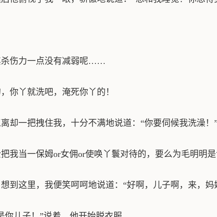
杀伤力一点没有减弱呢……
，你丫就洗吧，淹死你丫的！
却一把拽住我，十分不满地说道：“你要伺候我洗澡！
我当一保姆or女佣or使唤丫鬟对待的，要么为毛明明
到这里，我便笑呵呵地说道：“好啊，儿子啊，来，妈
你儿子！”说着，他开始脱衣服。