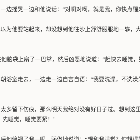
边摇晃一边和他说话：“对啊对啊，就是我，你快点醒
以为他要站起来，却没想到他往沙上舒舒服服地一靠，大
往他脑袋上扇了一巴掌，然后凶恶地说道：“赶快去睡觉，
浴室走去，一边走一边自言自语：“我要洗澡，不洗澡
太多留下伤痕，那么明天我绝对没有好日子过。想到这里
，先睡觉，睡觉要紧！”
他俯视了我一眼，骄傲地说道：“想和我睡觉？你想得