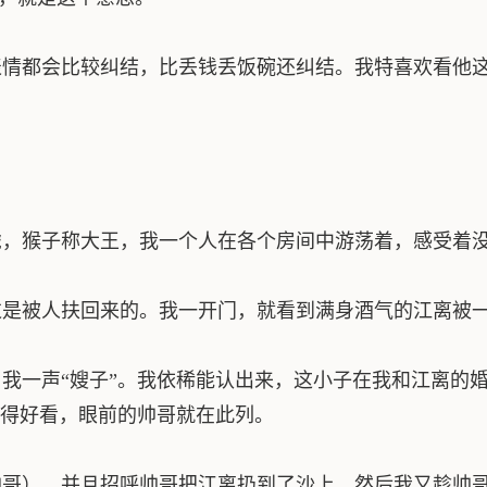
情都会比较纠结，比丢钱丢饭碗还纠结。我特喜欢看他这
，猴子称大王，我一个人在各个房间中游荡着，感受着没
是被人扶回来的。我一开门，就看到满身酒气的江离被一
一声“嫂子”。我依稀能认出来，这小子在我和江离的
得好看，眼前的帅哥就在此列。
哥），并且招呼帅哥把江离扔到了沙上，然后我又趁帅哥