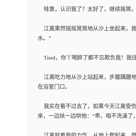
哇靠，认识我了？太好了，继续摇晃，一
江离果然摇摇晃晃地从沙上坐起来，我
水。”
Tnnd，你丫喝醉了都不忘欺负我！我
江离吃力地从沙上站起来，步履蹒跚地朝
在浴室门口。
我实在看不过去了，如果今天江离受伤
来，一边扶一边哄他：“乖，咱不洗澡了
江离就着我的力气，从地上爬起来，然后