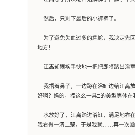
然后，只剩下最后的小裤裤了。
为了避免失血过多的尴尬，我决定先回
地方！
江离却眼疾手快地一把把即将踏出浴室的
我捂着鼻子，一边蹲在浴缸边给江离放
好啊？妈的，搞这么一具□的美型男体在
水放好了，江离踏进浴缸，满足地靠在
我看得一清二楚，于是我就……再一次汹