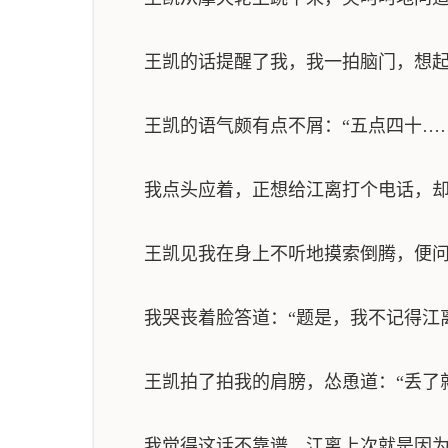
王凯的话提醒了我，我一拍脑门，想起来
王凯的语气颇有点不屑：“五点四十……
我点头应着，正想给江离打个电话，却
王凯见我在身上不听地摸索倒腾，便问道
我哭丧着脸答道：“题是，我不记得江
王凯拍了拍我的肩膀，怂恿道：“丢了就
我觉得这话不靠谱，江离上次就是因为