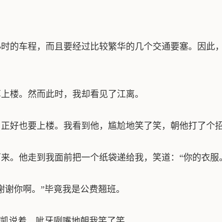
时的车程，而且要经过比较繁华的几个交通要塞。因此，
上楼。然而此时，我却看见了江离。
好也要上楼。我看到他，尴尬地笑了笑，朝他打了个招
。他走到我面前把一个纸袋递给我，笑道：“你的衣服
谢你啊。”毕竟我是公费翘班。
凯说着，呲牙咧嘴地朝我笑了笑。