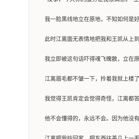
我一脸黑线地立在原地，不知如何是
此时江离面无表情地把我和王凯从上到下
我立即被这句话吓得魂飞魄散，立在原
江离眉毛都不皱一下，拎着我就上楼
我觉得王凯肯定会觉得奇怪，江离都答
他不会懂得的，永远不会。因为他没有
江离把我拎回家，把东西往茶几上一丢