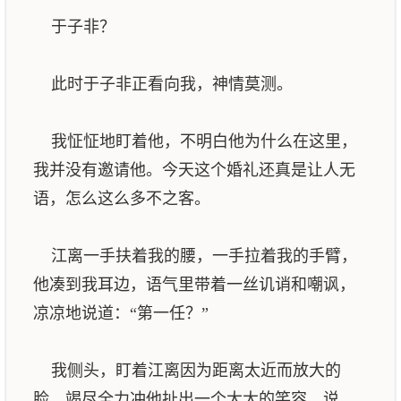
于子非？
此时于子非正看向我，神情莫测。
我怔怔地盯着他，不明白他为什么在这里，
我并没有邀请他。今天这个婚礼还真是让人无
语，怎么这么多不之客。
江离一手扶着我的腰，一手拉着我的手臂，
他凑到我耳边，语气里带着一丝讥诮和嘲讽，
凉凉地说道：“第一任？”
我侧头，盯着江离因为距离太近而放大的
脸，竭尽全力冲他扯出一个大大的笑容，说