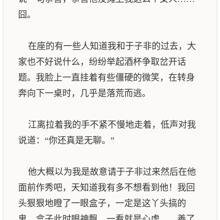
囧。
在座的有一些人知道我和于子非的过去，大
家也不好说什么，纷纷举起酒杯争取岔开话
题。我脸上一直挂着有些僵硬的微笑，在转身
奔向下一桌时，几乎是落荒而逃。
江离拉着我的手不紧不慢地走着，低声对我
说道：“你还真是无聊。”
他大概以为我是故意请于子非过来然后在他
面前作秀吧，天知道我有多不想看到他！我回
头狠狠地瞪了一眼盒子，一定是这丫头搞的
鬼。盒子此时眼神飘，一看就是心虚……善了