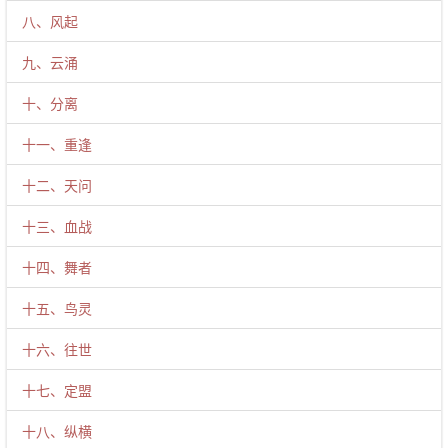
八、风起
九、云涌
十、分离
十一、重逢
十二、天问
十三、血战
十四、舞者
十五、鸟灵
十六、往世
十七、定盟
十八、纵横