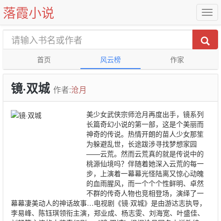
落霞小说
首页
风云榜
作家
镜·双城
作者:
沧月
美少女武侠宗师沧月再度出手，镜系列
长篇奇幻小说的第一部，这是个美丽而
神奇的传说。热情开朗的苗人少女那笙
为躲避乱世，长途跋涉寻找梦想家园
——云荒。然而云荒真的就是传说中的
桃源仙境吗？伴随着她深入云荒的每一
步，上演着一幕幕光怪陆离又惊心动魄
的血雨腥风，而一个个个性鲜明、卓然
不群的传奇人物也竞相登场，演绎了一
幕幕凄美动人的神话故事…电视剧《镜·双城》是由游达志执导，
李易峰、陈钰琪领衔主演，郑业成、杨志雯、刘海宽、叶盛佳、