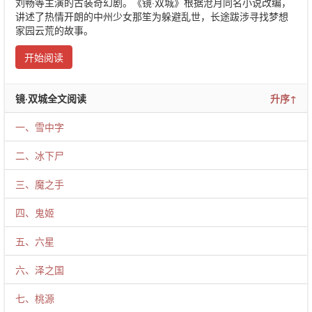
刘畅等主演的古装奇幻剧。《镜·双城》根据沧月同名小说改编，
讲述了热情开朗的中州少女那笙为躲避乱世，长途跋涉寻找梦想
家园云荒的故事。
开始阅读
镜·双城全文阅读
升序↑
一、雪中字
二、冰下尸
三、魔之手
四、鬼姬
五、六星
六、泽之国
七、桃源