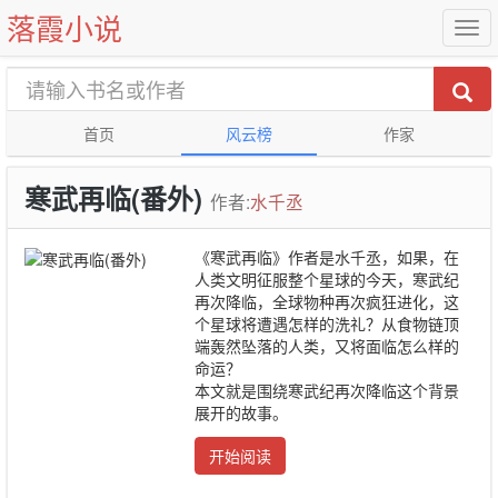
落霞小说
首页
风云榜
作家
寒武再临(番外)
作者:
水千丞
《寒武再临》作者是水千丞，如果，在
人类文明征服整个星球的今天，寒武纪
再次降临，全球物种再次疯狂进化，这
个星球将遭遇怎样的洗礼？从食物链顶
端轰然坠落的人类，又将面临怎么样的
命运？
本文就是围绕寒武纪再次降临这个背景
展开的故事。
开始阅读