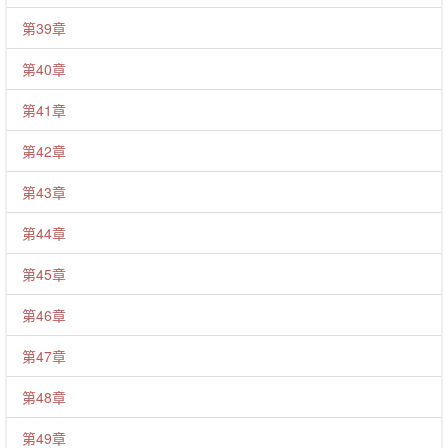
第39章
第40章
第41章
第42章
第43章
第44章
第45章
第46章
第47章
第48章
第49章