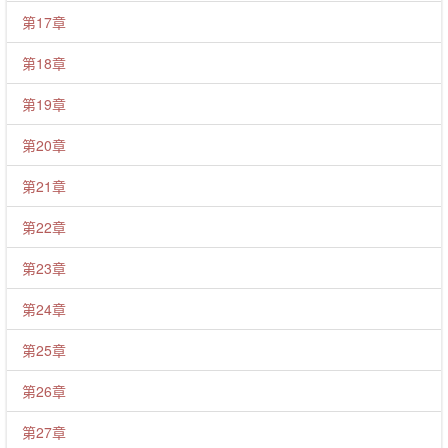
第17章
第18章
第19章
第20章
第21章
第22章
第23章
第24章
第25章
第26章
第27章