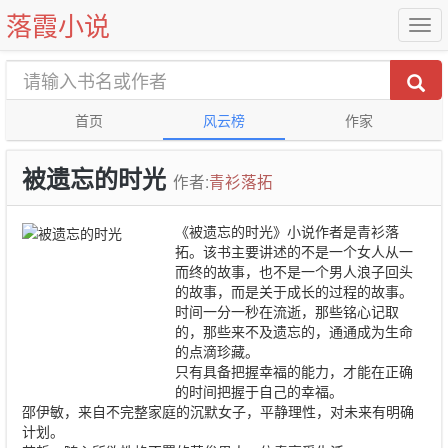
落霞小说
首页
风云榜
作家
被遗忘的时光
作者:
青衫落拓
《被遗忘的时光》小说作者是青衫落
拓。该书主要讲述的不是一个女人从一
而终的故事，也不是一个男人浪子回头
的故事，而是关于成长的过程的故事。
时间一分一秒在流逝，那些铭心记取
的，那些来不及遗忘的，通通成为生命
的点滴珍藏。
只有具备把握幸福的能力，才能在正确
的时间把握于自己的幸福。
邵伊敏，来自不完整家庭的沉默女子，平静理性，对未来有明确
计划。