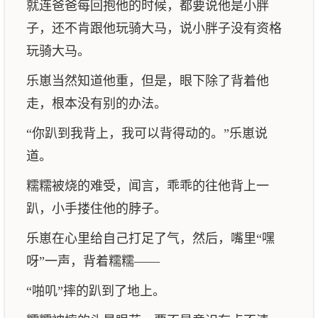
就连爸爸每回抱他的时候，都要说他是小胖
子，还不肯跟他玩骑大马，说小胖子没有资格
玩骑大马。
乐崽当然知道他重，但是，眼下除了背着他
走，根本没有别的办法。
“你趴到我背上，我可以背得动的。”乐崽说
道。
糯糯被烧的难受，闻言，乖乖的往他背上一
趴，小手搂住他的脖子。
乐崽在心里给自己打足了气，然后，嘴里“嘿
呀”一声，背着糯糯——
“啪叽”摔的趴到了地上。