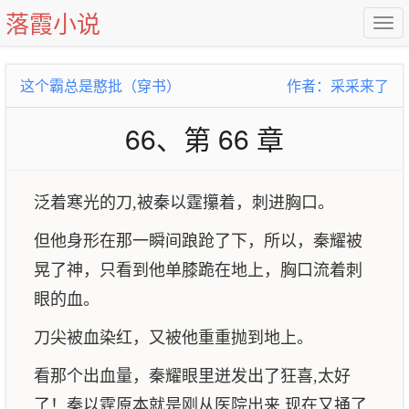
落霞小说
这个霸总是憨批（穿书）
作者：采采来了
66、第 66 章
泛着寒光的刀,被秦以霆攥着，刺进胸口。
但他身形在那一瞬间踉跄了下，所以，秦耀被
晃了神，只看到他单膝跪在地上，胸口流着刺
眼的血。
刀尖被血染红，又被他重重抛到地上。
看那个出血量，秦耀眼里迸发出了狂喜,太好
了！秦以霆原本就是刚从医院出来,现在又捅了