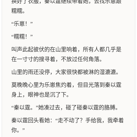
换好了衣服，秦以霆继续带着她，去找乐崽跟
糯糯。
“乐崽！”
“糯糯！”
叫声此起彼伏的在山里响着，所有人都几乎是
在一寸寸的搜寻着，不放过任何角落。
山里的雨还没停，大家很快都被淋的湿漉漉。
莫晚晚心里为乐崽焦灼着，但目光落到秦以霆
身上，眼神也是沉了下。
“秦以霆。”她凑过去，碰了碰秦以霆的胳膊。
秦以霆回头看她：“走不动了？手给我，我牵着
你。”