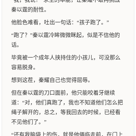
“我，我说！”求生的本能，让秦耀不敢再挑战
秦以霆的耐性。
他脸色难看，吐出一句话：“孩子跑了。”
“跑了？”秦以霆冷眸微微眯起，似是不信他的
话。
毕竟被一个成年人挟持住的小孩儿，可没那么
容易脱身。
想到这茬，秦耀自己也觉得屈辱。
但在秦以霆的刀口面前，他只能咬着牙继续
道：“对，他们真跑了，我也不知道他们怎么把
绳子解开的，总之，等我回去的时候，已经看
不见他们了。”
“还有我脑袋上的伤，就是他俩临走前，在门上