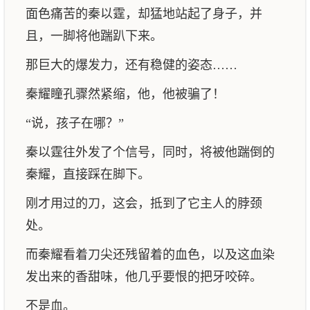
面色痛苦的秦以霆，却猛地站起了身子，并
且，一脚将他踹趴下来。
那巨大的爆发力，还有稳健的姿态……
秦耀瞳孔骤然紧缩，他，他被骗了！
“说，孩子在哪？”
秦以霆往外发了个信号，同时，将被他踹倒的
秦耀，直接踩在脚下。
刚才用过的刀，这会，抵到了它主人的脖颈
处。
而秦耀看着刀尖还残留着的血色，以及这血染
发出来的香甜味，他几乎要恨的把牙咬碎。
不是血。