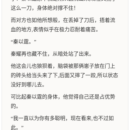
这么一刀，身体绝对撑不住！
而对方也如他所想般，在丢掉了刀后，捂着流
血的地方,表情似乎在极力忍耐着痛苦。
“秦以霆。”
秦耀再也藏不住，从暗处站了出来。
他这会儿也狼狈着，脑袋被那俩崽子放在门上
的砖头给当头来了下,后面又摔了一跤,所以状态
没好到哪儿去。
可比起秦以霆的身体，他觉得自己还是占优势
的。
“我一直以为你有多聪明，现在看来,也不过如
此。”