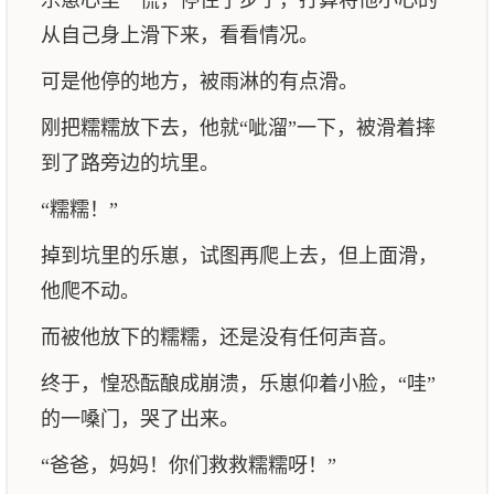
乐崽心里一慌，停住了步子，打算将他小心的
从自己身上滑下来，看看情况。
可是他停的地方，被雨淋的有点滑。
刚把糯糯放下去，他就“呲溜”一下，被滑着摔
到了路旁边的坑里。
“糯糯！”
掉到坑里的乐崽，试图再爬上去，但上面滑，
他爬不动。
而被他放下的糯糯，还是没有任何声音。
终于，惶恐酝酿成崩溃，乐崽仰着小脸，“哇”
的一嗓门，哭了出来。
“爸爸，妈妈！你们救救糯糯呀！”