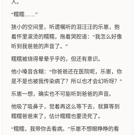
人。
“糯糯……”
狭小的空间里，听遗嘱听的泪汪汪的乐崽，抱
着怀里滚烫的糯糯，拖着哭腔道：“我怎么好像
听到我爸爸的声音了。”
糯糯被烧得晕晕乎乎的，但还有意识。
他小嗓音含糊：“你爸爸还在医院呢，乐崽，你
是不是也被我传染病了？所以也才会幻听呀？”
乐崽一想，确实也不可能听到爸爸的声音。
他吸了吸鼻子，觉着再这么等下去，就算等到
糯糯爸爸来了，估计糯糯也要烫死了。
“糯糯，我带你去看病。”乐崽不想眼睁睁的看