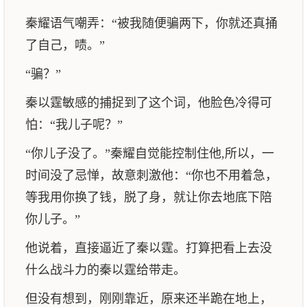
秦耀语气嘲弄：“被我随便骗两下，你就还真捅
了自己，啧。”
“骗？”
秦以霆敏感的捕捉到了这个词，他脸色冷得可
怕：“我儿子呢？”
“你儿子没了。”秦耀自觉能控制住他,所以，一
时间没了忌惮，故意刺激他：“你也不用着急，
等我用你换了钱，脱了身，就让你去地底下陪
你儿子。”
他说着，直接逼近了秦以霆。打算把看上去没
什么战斗力的秦以霆给带走。
但没有想到，刚刚靠近，原来还半跪在地上，