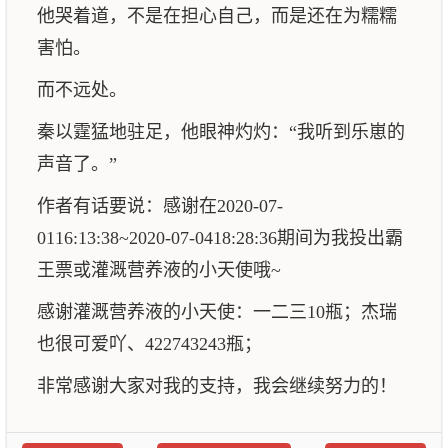
他哭着道，不是在担心自己，而是还在为糯糯
害怕。
而不远处。
秦以霆猛地驻足，他眼神灼灼：“我听到乐崽的
声音了。”
作者有话要说：感谢在2020-07-
0116:13:38~2020-07-0418:28:36期间为我投出霸
王票或灌溉营养液的小天使哦~
感谢灌溉营养液的小天使：一二三10瓶；杰瑞
也很可爱吖、422743243瓶；
非常感谢大家对我的支持，我会继续努力的！