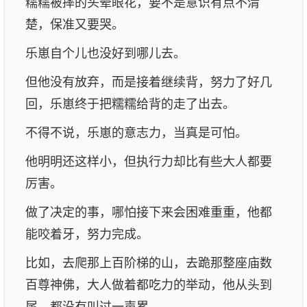
糯糯被摔的头晕眼花，要不是意识有点不清
楚，保准又要哭。
乐崽自个儿也没好到哪儿去。
但他没有放弃，而是接着继续背，努力了好几
回，乐崽终于把糯糯给背的走了出去。
不得不说，乐崽的意志力，当真是可怕。
他明明还这样小，但执行力却比有些大人都要
厉害。
做了决定的事，哪怕接下来会困难重重，他都
能咬着牙，努力完成。
比如，去爬那上百阶梯的山，去跪那整座庙数
百尊神佛，大人做着都吃力的举动，他从头到