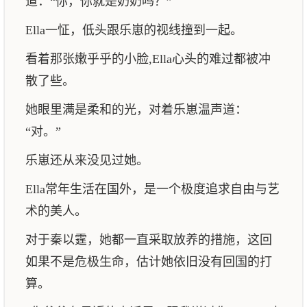
道：“你，你就是奶奶吗？”
Ella一怔，低头跟乐崽的视线撞到一起。
看着那张嫩乎乎的小脸,Ella心头的难过都被冲
散了些。
她眼里满是柔和的光，对着乐崽温声道：
“对。”
乐崽还从来没见过她。
Ella常年生活在国外，是一个极度追求自由与艺
术的美人。
对于秦以霆，她都一直采取放养的措施，这回
如果不是危极生命，估计她依旧没有回国的打
算。