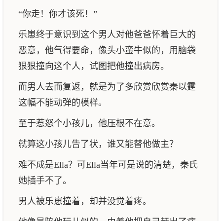
“你走！你才该死！”
乐崽终于意识到这个男人对他爸爸怀着巨大的
恶意，他气得要命，像头小蛮牛似的，用脑袋
狠狠撞向这个人，试图把他撞出病房。
而男人去而复返，就是为了多欣赏欣赏秦以霆
这幅不能动弹的模样。
至于惹怒个小孩儿，他压根不在意。
就算这小孩儿告了状，谁又能替他做主？
难不成是Ella？可Ella当年可是说的清楚，秦氏
她插手不了。
男人被乐崽撞着，却并没觉着疼。