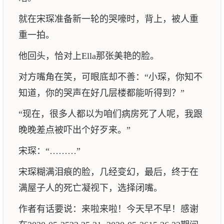
就在宋琛准备新一轮的哭嚎时，背上，被人重
重一拍。
他回头，恰对上Ella那张美艳的脸。
对方嘴角在笑，可眼底却不善：“小琛，你知不
知道，你的哭声在好几层楼都能听得到？”
“现在，很多人都以为咱们病房死了人呢，我跟
晚晚差点被吓出个好歹来。”
宋琛：“………”
宋琛糊满泪痕的脸，几经变幻，最后，终于在
满屋子人的死亡凝视下，选择闭嘴。
作者有话要说：来啦来啦！今天早不早！感谢