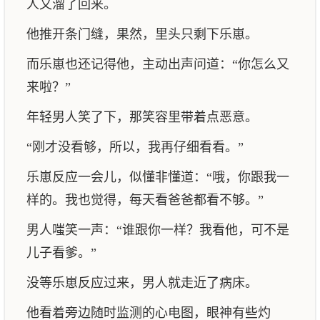
人又溜了回来。
他推开条门缝，果然，里头只剩下乐崽。
而乐崽也还记得他，主动出声问道：“你怎么又
来啦？”
年轻男人笑了下，那笑容里带着点恶意。
“刚才没看够，所以，我再仔细看看。”
乐崽反应一会儿，似懂非懂道：“哦，你跟我一
样的。我也觉得，每天看爸爸都看不够。”
男人嗤笑一声：“谁跟你一样？我看他，可不是
儿子看爹。”
没等乐崽反应过来，男人就走近了病床。
他看着旁边随时监测的心电图，眼神有些灼