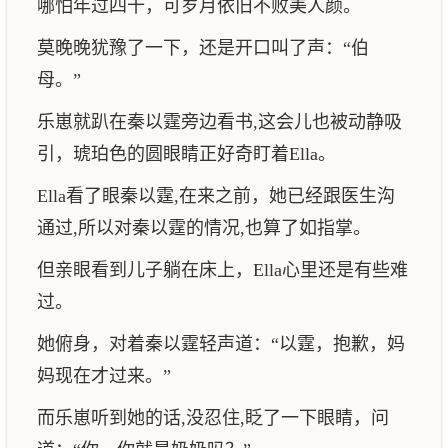
哪怕年过四十，可岁月依旧不败美人颜。
莫晚晚犹豫了一下，还是开口叫了声：“伯
母。”
乐崽就趴在秦以霆旁边看书,这会儿也被动静吸
引，琥珀色的圆眼睛正好奇盯着Ella。
Ella看了眼秦以霆,在来之前，她已经跟医生沟
通过,所以对秦以霆的情况,也算了如指掌。
但亲眼看到儿子躺在床上，Ella心里还是有些难
过。
她俯身，对着秦以霆轻声道：“以霆，抱歉，妈
妈现在才过来。”
而乐崽听到她的话,没忍住,眨了一下眼睛，问