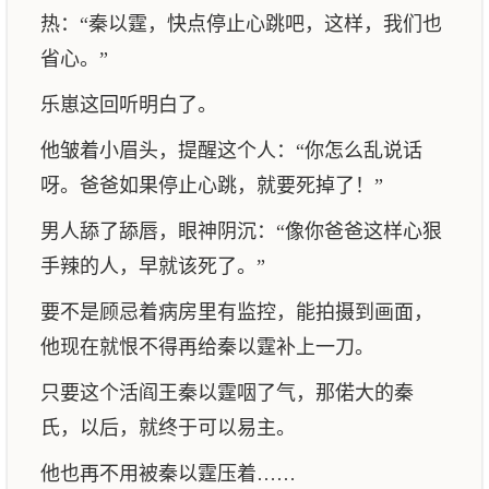
热：“秦以霆，快点停止心跳吧，这样，我们也
省心。”
乐崽这回听明白了。
他皱着小眉头，提醒这个人：“你怎么乱说话
呀。爸爸如果停止心跳，就要死掉了！”
男人舔了舔唇，眼神阴沉：“像你爸爸这样心狠
手辣的人，早就该死了。”
要不是顾忌着病房里有监控，能拍摄到画面，
他现在就恨不得再给秦以霆补上一刀。
只要这个活阎王秦以霆咽了气，那偌大的秦
氏，以后，就终于可以易主。
他也再不用被秦以霆压着……