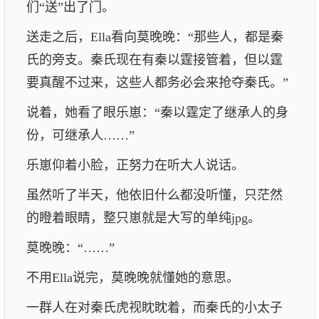
们“送”出了门。
送走之后，Ella看向莫晚晚：“那些人，都是秦
氏的旁支。秦氏现在有秦以霆接管着，但以霆
要真醒不过来，这些人都务必会来抢夺秦氏。”
说着，她看了眼乐崽：“秦以霆定了继承人的身
份，可继承人……”
乐崽仰着小脸，正努力在听大人说话。
虽然听了半天，他依旧什么都没听懂，只茫然
的瞪着眼睛，整只崽就是大写的单纯jpg。
莫晚晚：“……”
不用Ella说完，莫晚晚就懂她的意思。
一群人在对秦氏虎视眈眈着，而秦氏的小太子