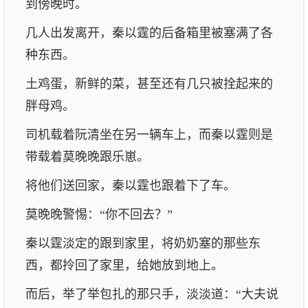
到傍晚时。
几人出发离开，秦以霆的后备箱里被塞满了各
种东西。
土鸡蛋，新鲜的菜，甚至还有几只被拴起来的
胖母鸡。
司机载着阮清坐在另一辆车上，而秦以霆则是
带载着莫晚晚跟乐崽。
将他们送回家，秦以霆也跟着下了车。
莫晚晚警惕：“你不回去？”
秦以霆淡定的跟到家里，将奶奶塞的那些东
西，都拎回了家里，给她放到地上。
而后，举了举包扎的那只手，淡淡道：“大夫说