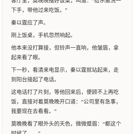
客厅里，莫晚晚摆好饭菜，叫道：“给乐崽洗一
下手，带他过来吃饭。”
秦以霆应了声。
刚上饭桌，手机忽然响起。
他本来没打算接，但铃声一直响，他皱眉，拿
起来看了眼。
下一秒，看清来电显示，秦以霆就站起来，走
到阳台接起了电话。
这电话打了片刻，等他回来后，便顾不上再吃
饭，直接对着莫晚晚开口道：“公司里有急事，
我要现在去看看。”
莫晚晚看了眼外头的天色，微微蹙眉：“都这个
时候了……”