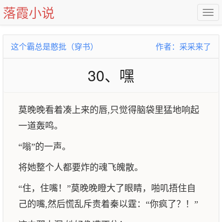
落霞小说
这个霸总是憨批（穿书）
作者：采采来了
30、嘿
莫晚晚看着凑上来的唇,只觉得脑袋里猛地响起
一道轰鸣。
“嗡”的一声。
将她整个人都要炸的魂飞魄散。
“住，住嘴！”莫晚晚瞪大了眼睛，啪叽捂住自
己的嘴,然后慌乱斥责着秦以霆：“你疯了？！”