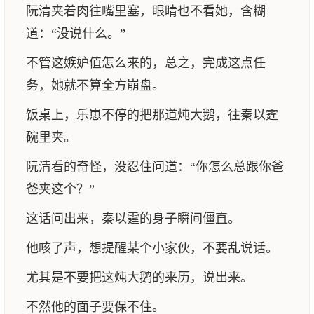
阮清夹着肉往嘴里塞，眼睛也不看她，含糊
道：“没说什么。”
不管这嫉妒值怎么来的，总之，完成这点任
务，她就不算全方崩盘。
饭桌上，乐崽不停的把那道炖大鹅，往秦以霆
碗里夹。
阮清看的奇怪，没忍住问道：“你怎么总跟你爸
爸夹这个？”
这话问出来，秦以霆的身子瞬间僵直。
他咳了声，想提醒某个小家伙，不要乱说话。
尤其是不要把这炖大鹅的来历，说出来。
不然他的面子要保不住。