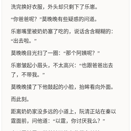
洗完换好衣服，外头却只剩下了乐崽。
“你爸爸呢？”莫晚晚有些疑惑的问道。
乐崽嘴里被奶奶塞了吃的，说话含含糊糊的：
“出去啦。”
莫晚晚目光扫了一圈：“那个阿姨呢？”
乐崽皱起小眉头，不太高兴：“也跟爸爸出去
了，不带我。”
莫晚晚揉了下他鼓起的小脸，抬眸看向外面。
而此刻。
距离奶奶家没多远的小道上，阮清正站在秦以
霆面前，问他道：“以霆，你讨厌我么？”