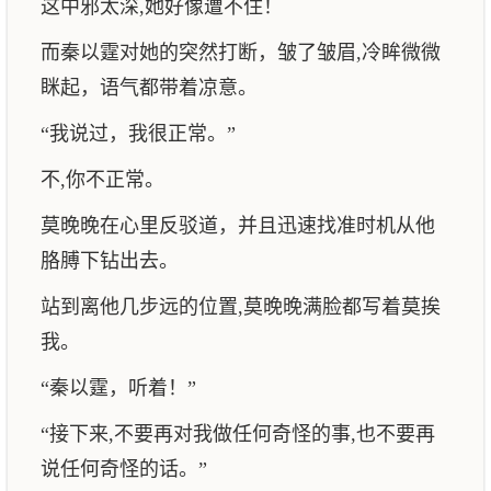
这中邪太深,她好像遭不住！
而秦以霆对她的突然打断，皱了皱眉,冷眸微微
眯起，语气都带着凉意。
“我说过，我很正常。”
不,你不正常。
莫晚晚在心里反驳道，并且迅速找准时机从他
胳膊下钻出去。
站到离他几步远的位置,莫晚晚满脸都写着莫挨
我。
“秦以霆，听着！”
“接下来,不要再对我做任何奇怪的事,也不要再
说任何奇怪的话。”