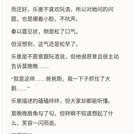
而还好，乐崽不喜欢阮清，所以对她问的问
题，也是绷着小脸，不吭声。
秦以霆见状，倒是松了口气。
但没想到，这气还是松早了。
乐崽是不愿意跟阮清说，但他很愿意且很主动
告诉莫晚晚……
“就是这样……爸爸跑，我一下子抓住了大
鹅……”
乐崽描述的磕磕绊绊，但大家却都能听懂。
莫晚晚唇角勾了勾，但转瞬不知道想起了什
么，笑容一闪而逝。