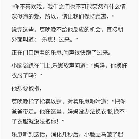
“你不喜欢我，我们之间也不可能突然有什么情
深似海的爱。所以，请让我们保持距离。”
说完这些，莫晚晚不给他反应的机会，直接朝
外面叫道：“乐崽！过来。”
正在门口蹲着的乐崽,闻声很快跑了过来。
小脑袋趴在门上,乐崽软声问道：“妈妈，你换好
衣服了吗？”
他想要抱抱。
莫晚晚指了指秦以霆，对着乐崽吩咐道：“把你
爸爸带走。他在这里，妈妈没办法换衣服,换不
了衣服就没法抱你！”
乐崽听到这话，消化几秒后，小脸立马皱了起