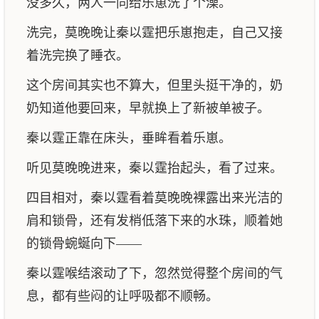
没多久，两人一同给乐崽洗了个澡。
洗完，莫晚晚让秦以霆把乐崽抱走，自己又接
着洗完换了睡衣。
这个房间其实也不算大，但里头挺干净的，奶
奶知道他要回来，早就换上了新被单被子。
秦以霆正靠在床头，垂眸看着乐崽。
听见莫晚晚进来，秦以霆抬起头，看了过来。
四目相对，秦以霆看着莫晚晚裸露出来光洁的
肩和锁骨，还有发梢低落下来的水珠，顺着她
的锁骨蜿蜒向下——
秦以霆喉结滚动了下，忽然觉得整个房间的气
息，都有些闷的让呼吸都不顺畅。