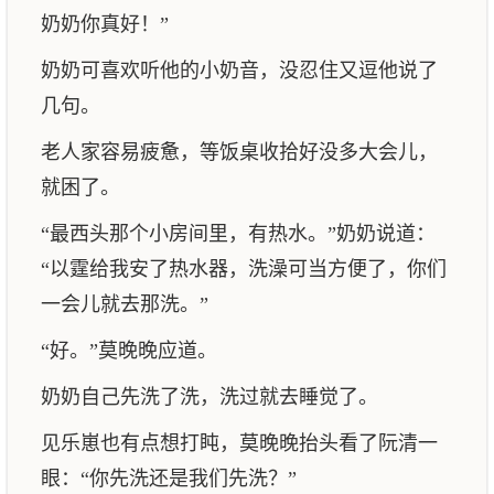
奶奶你真好！”
奶奶可喜欢听他的小奶音，没忍住又逗他说了
几句。
老人家容易疲惫，等饭桌收拾好没多大会儿，
就困了。
“最西头那个小房间里，有热水。”奶奶说道：
“以霆给我安了热水器，洗澡可当方便了，你们
一会儿就去那洗。”
“好。”莫晚晚应道。
奶奶自己先洗了洗，洗过就去睡觉了。
见乐崽也有点想打盹，莫晚晚抬头看了阮清一
眼：“你先洗还是我们先洗？”