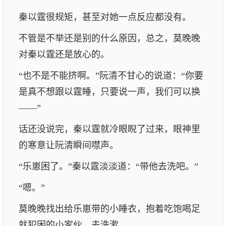
秦以霆很规矩，甚至对她一点反应都没有。
不管是不举还是别的什么原因，总之，莫晚晚
对秦以霆还是放心的。
“也不是不能挤啊。”阮清不甘心的说道：“你要
是真不想跟以霆睡，只要说一声，我们可以换
——”
话还没说完，秦以霆就冷眼睨了过来，眼神里
的寒意让阮清瞬间噤声。
“乐崽困了。”秦以霆淡淡道：“带他去洗吧。”
“嗯。”
莫晚晚找出给乐崽带的小睡衣，抱着吃饱喝足
就犯困的小家伙，去洗漱。