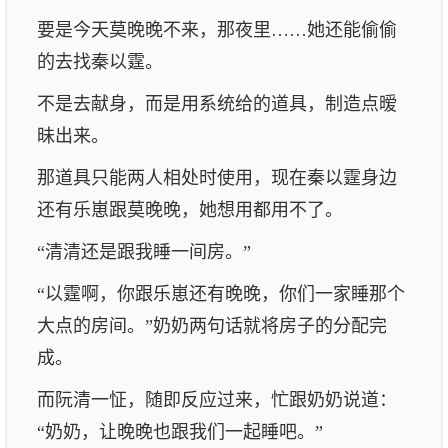
要是今天莫晚晚不来，那夜里……她还能偷偷
的去找秦以霆。
不是去献身，而是用系统给的道具，制造点暧
昧出来。
那道具只能两人相处时使用，现在秦以霆身边
还有乐崽跟莫晚晚，她想用都用不了。
“清清还是跟我睡一间房。”
“以霆啊，你跟乐崽还有晚晚，你们一家睡那个
大点的房间。”奶奶两句话就将房子的分配完
成。
而阮清一怔，随即反应过来，忙跟奶奶说道：
“奶奶，让晚晚也跟我们一起睡吧。”