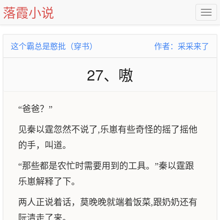
落霞小说
这个霸总是憨批（穿书）
作者：采采来了
27、嗷
“爸爸？”
见秦以霆忽然不说了,乐崽有些奇怪的摇了摇他
的手，叫道。
“那些都是农忙时需要用到的工具。”秦以霆跟
乐崽解释了下。
两人正说着话，莫晚晚就端着饭菜,跟奶奶还有
阮清走了来。