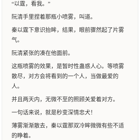
“以霆，看我。”
阮清手里捏着那瓶小喷雾，叫道。
秦以霆下意识抬眸，结果，眼前骤然起了片雾
气。
阮清紧张的凑在他面前。
这瓶喷雾的效果，是暂时性蛊惑人心。等喷雾
散尽，对方会将看到的一个人，当做最爱的
人。
并且两天内，无微不至的照顾关爱着对方。
一句话来说，就是秒变深情忠犬！
薄雾渐渐散去，秦以霆那双冷眸微微有些不适
的睁着。