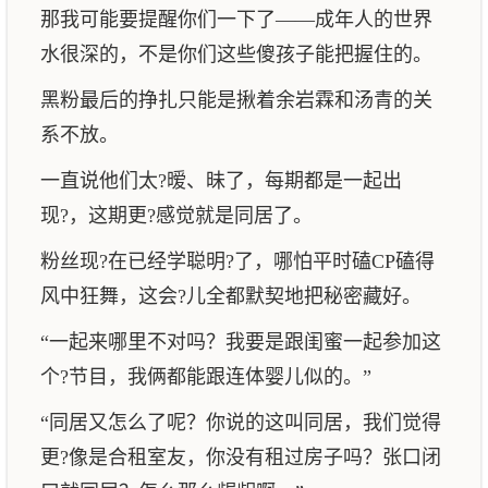
那我可能要提醒你们一下了——成年人的世界
水很深的，不是你们这些傻孩子能把握住的。
黑粉最后的挣扎只能是揪着余岩霖和汤青的关
系不放。
一直说他们太?暧、昧了，每期都是一起出
现?，这期更?感觉就是同居了。
粉丝现?在已经学聪明?了，哪怕平时磕CP磕得
风中狂舞，这会?儿全都默契地把秘密藏好。
“一起来哪里不对吗？我要是跟闺蜜一起参加这
个?节目，我俩都能跟连体婴儿似的。”
“同居又怎么了呢？你说的这叫同居，我们觉得
更?像是合租室友，你没有租过房子吗？张口闭