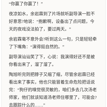
“你赢了你赢了！”
夜凉如水，余岩霖到了片场就听副导演一脸不
好意思?地说：“抱歉啊，设备出了点问题，今
天的夜戏没法拍了，要过两天。”
余岩霖毫不意外会?听到这么一句，只是轻轻牵
了下嘴角：“演得挺自然的。”
副导演讪讪笑了下，心说：我演得好还不是被
你看出来了，溜了溜了。
陶旭听完则把脖子又缩了缩，尽管余岩霖已经
看出来了事实，他也只能冒着生命危险把话说
完：“狗仔的嗅觉很灵敏的，咱们多去几次汤老
师家，他们就该知道汤老师住哪里了，可能会?
去跟踪什么的……”