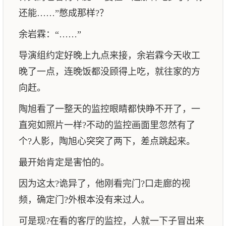
还能……”憋成那样?？
余岩霖：“……”
导演组约定好晚上九点来接，余岩霖今天收工
晚了一点，连晚饭都没顾得上吃，就往家的方
向赶。
陶旭看了一整天的监控眼睛都快睁不开了，一
直宛如照片一样?不动的监控画面里忽然有了
个?人影，陶旭心突突了两下，差点跳起来。
最开始肯定是害怕的。
因为这太?诡异了，他刚看完门?口走廊的视
频，确定门?外根本没有来过人。
可是现?在看的客厅的监控，人就一下子冒出来