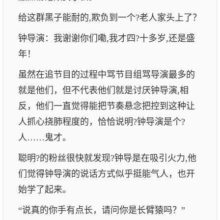
给这群黑子能耐的,欺负到一个?老人家头上了？
钟导演：我谢谢你们嘞,我才四?十多岁,还是盛
年！
虽然在追节目的过程中骂节目组骂导演最多的
就是他们，但不代表他们就是讨厌钟导演,相
反，他们一直觉得能把节奏悬念把控到这种让
人抓心挠肺程度的，恰恰说明?钟导演是个?
人……鬼才。
聪明?的粉丝很快就发现?钟导是在吸引火力,他
们觉得钟导演的说话方式似乎挺能气人，也开
始学了起来。
“说真的你手有点长，请问你是长臂猿吗？”