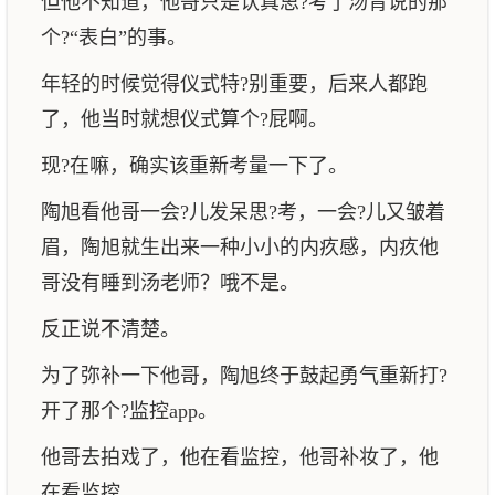
但他不知道，他哥只是认真思?考了汤青说的那
个?“表白”的事。
年轻的时候觉得仪式特?别重要，后来人都跑
了，他当时就想仪式算个?屁啊。
现?在嘛，确实该重新考量一下了。
陶旭看他哥一会?儿发呆思?考，一会?儿又皱着
眉，陶旭就生出来一种小小的内疚感，内疚他
哥没有睡到汤老师？哦不是。
反正说不清楚。
为了弥补一下他哥，陶旭终于鼓起勇气重新打?
开了那个?监控app。
他哥去拍戏了，他在看监控，他哥补妆了，他
在看监控……