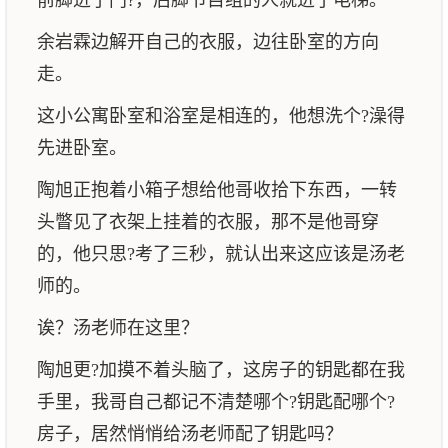
前脚进了门?，后脚节目组的人就进了电梯。
余岩霖边解开自己的衣服，边往卧室的方向
走。
这小公寓卧室和浴室是相连的，他想洗个?澡得
先进卧室。
陶旭正抱着小箱子想给他哥收拾下东西，一转
头瞥见了衣架上挂着的衣服，那不是他哥穿
的，他只思?考了三秒，就认出来这应该是汤老
师的。
诶？汤老师在这里？
陶旭更?加摸不着头脑了，这房子的钥匙都在我
手里，我哥自己都记不清楚哪个?钥匙配哪个?
房子，居然悄悄给汤老师配了钥匙吗？